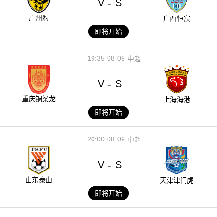
V
S
-
广州豹
广西恒宸
即将开始
19:35
08-09
中超
V
S
-
重庆铜梁龙
上海海港
即将开始
20:00
08-09
中超
V
S
-
山东泰山
天津津门虎
即将开始