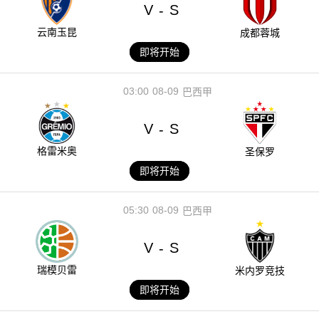
V
S
-
云南玉昆
成都蓉城
即将开始
03:00
08-09
巴西甲
V
S
-
格雷米奥
圣保罗
即将开始
05:30
08-09
巴西甲
V
S
-
瑞模贝雷
米内罗竞技
即将开始