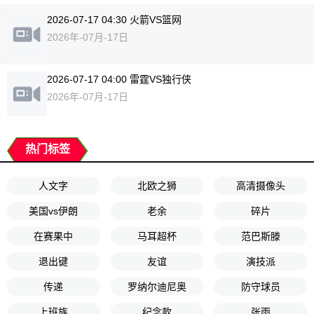
2026-07-17 04:30 火箭VS篮网
2026年-07月-17日
2026-07-17 04:00 雷霆VS独行侠
2026年-07月-17日
热门标签
人文字
北欧之狮
高清摄像头
美国vs伊朗
老余
碎片
在赛果中
马耳超杯
范巴斯滕
退出键
友谊
演技派
传递
罗纳尔迪尼奥
防守球员
上班族
纪念款
张雨