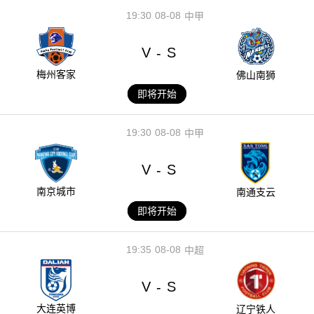
19:30
08-08
中甲
V
S
-
梅州客家
佛山南狮
即将开始
19:30
08-08
中甲
V
S
-
南京城市
南通支云
即将开始
19:35
08-08
中超
V
S
-
大连英博
辽宁铁人