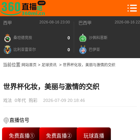
2026-08-16 23:00
2026-08-16 22
西甲
巴西甲
0
桑坦德竞技
沙佩科恩斯
0
比利亚雷亚尔
巴伊亚
当前位置:
>
>
网站首页
足球资讯
世界杯化妆，美丽与激情的交织
世界杯化妆，美丽与激情的交织
戏法
0年代
购彩
2026-07-09 20:18:46
直播信号
免费直播①
免费直播②
玩球直播