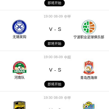
即将开始
19:00
08-09
中甲
V
S
-
无锡吴钩
宁波职业足球俱乐部
即将开始
19:00
08-09
中超
V
S
-
河南队
青岛西海岸
即将开始
19:30
08-09
中甲