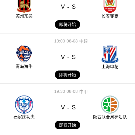
V
S
-
苏州东吴
长春亚泰
即将开始
19:00
08-08
中超
V
S
-
青岛海牛
上海申花
即将开始
19:30
08-08
中甲
V
S
-
石家庄功夫
陕西联合月亮泊队
即将开始