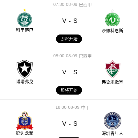
07:30
08-09
巴西甲
V
S
-
科里蒂巴
沙佩科恩斯
即将开始
08:00
08-09
巴西甲
V
S
-
博塔弗戈
弗鲁米嫩塞
即将开始
18:00
08-09
中甲
V
S
-
延边龙鼎
深圳青年人