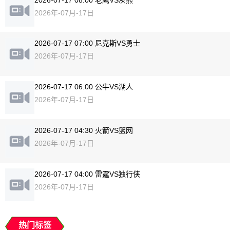
2026年-07月-17日
2026-07-17 07:00 尼克斯VS勇士
2026年-07月-17日
2026-07-17 06:00 公牛VS湖人
2026年-07月-17日
2026-07-17 04:30 火箭VS篮网
2026年-07月-17日
2026-07-17 04:00 雷霆VS独行侠
2026年-07月-17日
热门标签