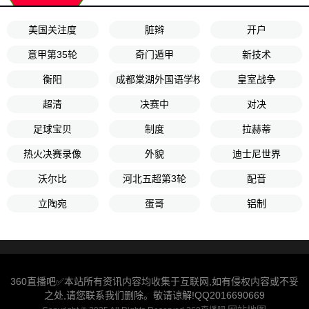
美国关注度
脏辫
开户
意甲第35轮
奇门遁甲
新技术
衡阳
成都棠湖外国语学校
皇室战争
超清
决赛中
对决
足球宝贝
制度
拉赫蒂
热火决赛录像
外貌
迪士尼世界
沃尔比
河北五超第3轮
配音
立陶宛
蛋哥
铝制
360直播吧✅本站所有资讯内容均收集于互联网,如有侵权内容或不妥
之处,请您联系我们删除。敬请谅解!QQ2016690669