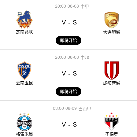
20:00
08-08
中甲
V
S
-
定南赣联
大连鲲城
即将开始
20:00
08-08
中超
V
S
-
云南玉昆
成都蓉城
即将开始
03:00
08-09
巴西甲
V
S
-
格雷米奥
圣保罗