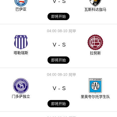
V
S
-
巴伊亚
瓦斯科达伽马
即将开始
04:00
08-10
阿甲
V
S
-
塔勒瑞斯
拉努斯
即将开始
04:00
08-10
阿甲
V
S
-
门多萨独立
里奥夸尔托学生队
即将开始