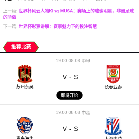
上一篇:
世界杯风云人物King MUSA：赛场上的璀璨明星，非洲足球
的骄傲
下一篇:
世界杯彩票讲解：赛事魅力下的投注智慧
推荐比赛
19:00
08-08
中甲
V
S
-
苏州东吴
长春亚泰
即将开始
19:00
08-08
中超
V
S
-
青岛海牛
上海申花