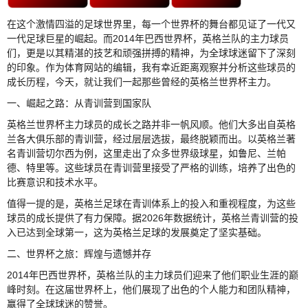
在这个激情四溢的足球世界里，每一个世界杯的舞台都见证了一代又
一代足球巨星的崛起。而2014年巴西世界杯，英格兰队的主力球员
们，更是以其精湛的技艺和顽强拼搏的精神，为全球球迷留下了深刻
的印象。作为体育网站的编辑，我有幸近距离观察并分析这些球员的
成长历程，今天，就让我们一起那些曾经的英格兰世界杯主力。
一、崛起之路：从青训营到国家队
英格兰世界杯主力球员的成长之路并非一帆风顺。他们大多出自英格
兰各大俱乐部的青训营，经过层层选拔，最终脱颖而出。以英格兰著
名青训营切尔西为例，这里走出了众多世界级球星，如鲁尼、兰帕
德、特里等。这些球员在青训营里接受了严格的训练，培养了出色的
比赛意识和技术水平。
值得一提的是，英格兰足球在青训体系上的投入和重视程度，为这些
球员的成长提供了有力保障。据2026年数据统计，英格兰青训营的投
入已达到全球第一，这为英格兰足球的发展奠定了坚实基础。
二、世界杯之旅：辉煌与遗憾并存
2014年巴西世界杯，英格兰队的主力球员们迎来了他们职业生涯的巅
峰时刻。在这届世界杯上，他们展现了出色的个人能力和团队精神，
赢得了全球球迷的赞誉。