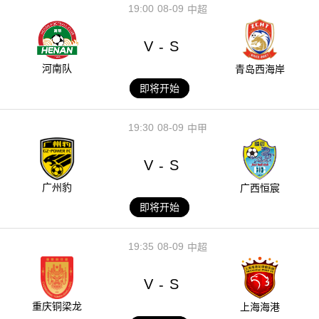
19:00
08-09
中超
V
S
-
河南队
青岛西海岸
即将开始
19:30
08-09
中甲
V
S
-
广州豹
广西恒宸
即将开始
19:35
08-09
中超
V
S
-
重庆铜梁龙
上海海港