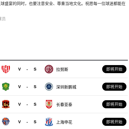
足球盛宴的同时，也要注意安全、尊重当地文化。祝愿每一位球迷都能在
球员
V
-
S
即将开始
拉努斯
V
-
S
即将开始
深圳新鹏城
V
-
S
即将开始
长春亚泰
V
-
S
即将开始
上海申花