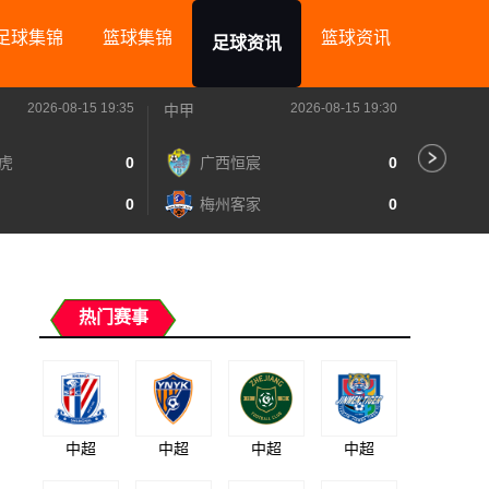
足球集锦
篮球集锦
篮球资讯
足球资讯
2026-08-15 19:35
2026-08-15 19:30
中甲
中甲
虎
0
广西恒宸
0
无
0
梅州客家
0
广
热门赛事
中超
中超
中超
中超