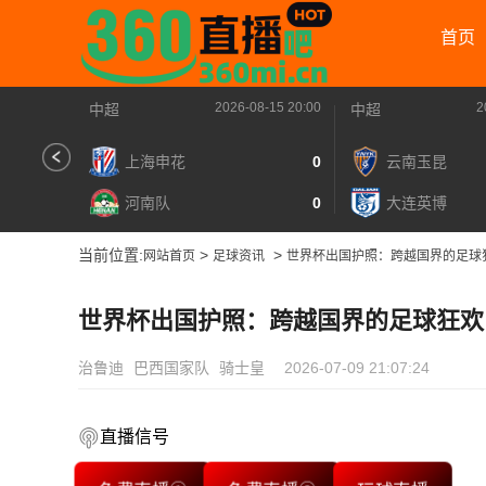
首页
2026-08-15 20:00
2
中超
中超
上海申花
0
云南玉昆
河南队
0
大连英博
当前位置:
>
>
网站首页
足球资讯
世界杯出国护照：跨越国界的足球
世界杯出国护照：跨越国界的足球狂欢
治鲁迪
巴西国家队
骑士皇
2026-07-09 21:07:24
直播信号