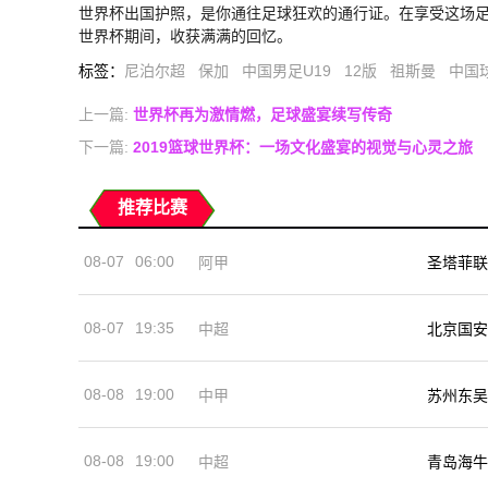
世界杯出国护照，是你通往足球狂欢的通行证。在享受这场
世界杯期间，收获满满的回忆。
标签
：
尼泊尔超
保加
中国男足U19
12版
祖斯曼
中国
上一篇:
世界杯再为激情燃，足球盛宴续写传奇
下一篇:
2019篮球世界杯：一场文化盛宴的视觉与心灵之旅
推荐比赛
08-07
06:00
阿甲
圣塔菲联
08-07
19:35
中超
北京国安
08-08
19:00
中甲
苏州东吴
08-08
19:00
中超
青岛海牛