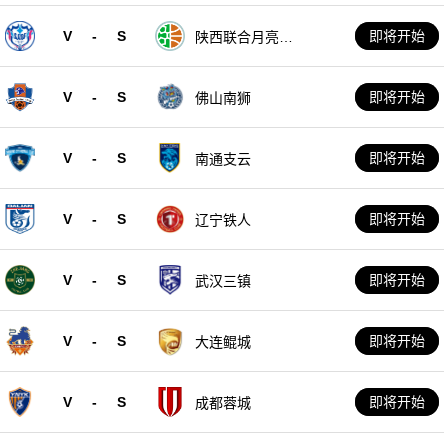
V
-
S
即将开始
陕西联合月亮泊
队
V
-
S
即将开始
佛山南狮
V
-
S
即将开始
南通支云
V
-
S
即将开始
辽宁铁人
V
-
S
即将开始
武汉三镇
V
-
S
即将开始
大连鲲城
V
-
S
即将开始
成都蓉城