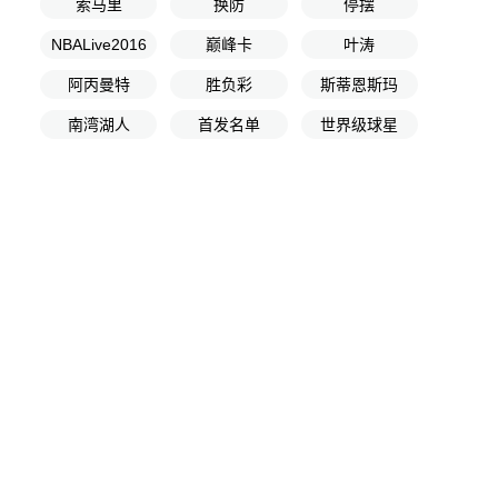
索马里
换防
停摆
NBALive2016
巅峰卡
叶涛
阿丙曼特
胜负彩
斯蒂恩斯玛
南湾湖人
首发名单
世界级球星