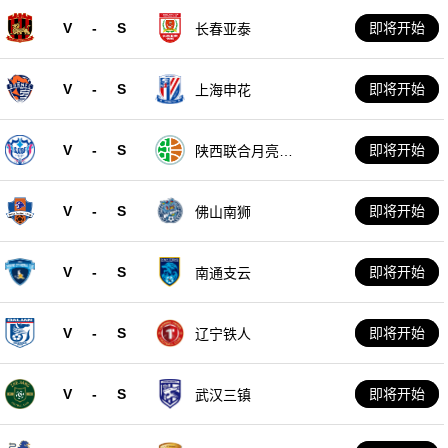
V
-
S
即将开始
长春亚泰
V
-
S
即将开始
上海申花
V
-
S
即将开始
陕西联合月亮泊
队
V
-
S
即将开始
佛山南狮
V
-
S
即将开始
南通支云
V
-
S
即将开始
辽宁铁人
V
-
S
即将开始
武汉三镇