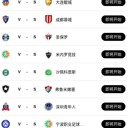
V
-
S
即将开始
大连鲲城
V
-
S
即将开始
成都蓉城
V
-
S
即将开始
圣保罗
V
-
S
即将开始
米内罗竞技
V
-
S
即将开始
沙佩科恩斯
V
-
S
即将开始
弗鲁米嫩塞
V
-
S
即将开始
深圳青年人
V
-
S
即将开始
宁波职业足球俱