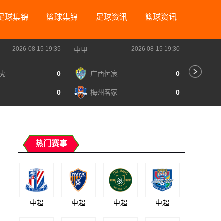
足球集锦
篮球集锦
足球资讯
篮球资讯
2026-08-15 19:35
2026-08-15 19:30
中甲
中甲
虎
0
广西恒宸
0
无
0
梅州客家
0
广
热门赛事
中超
中超
中超
中超