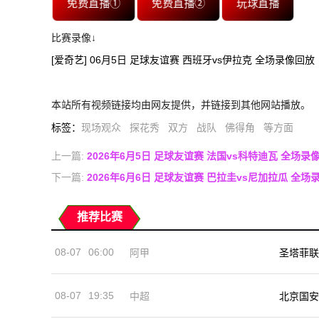
免费直播①
免费直播②
玩球直播
比赛录像↓
[爱奇艺] 06月5日 足球友谊赛 西班牙vs伊拉克 全场录像回放
本站所有视频链接均由网友提供，并链接到其他网站播放。
标签
：
现场观众
探花秀
双方
战队
佛得角
等方面
上一篇:
2026年6月5日 足球友谊赛 法国vs科特迪瓦 全场录
下一篇:
2026年6月6日 足球友谊赛 巴拉圭vs尼加拉瓜 全场
推荐比赛
08-07
06:00
阿甲
圣塔菲联
08-07
19:35
中超
北京国安