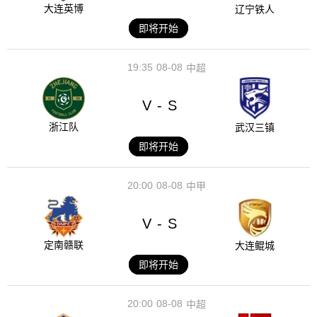
大连英博
辽宁铁人
即将开始
19:35
08-08
中超
V
S
-
浙江队
武汉三镇
即将开始
20:00
08-08
中甲
V
S
-
定南赣联
大连鲲城
即将开始
20:00
08-08
中超