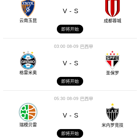
V
S
-
云南玉昆
成都蓉城
即将开始
03:00
08-09
巴西甲
V
S
-
格雷米奥
圣保罗
即将开始
05:30
08-09
巴西甲
V
S
-
瑞模贝雷
米内罗竞技
即将开始