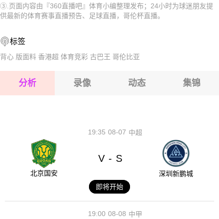
③.页面内容由『360直播吧』体育小编整理发布；24小时为球迷朋友提
2026-08-15 【哥伦杯】 麦德林独立VS福塔雷绍查
2026-08-15 【哥伦杯】 麦德林独立VS福塔雷绍查
供最新的体育赛事直播预告、足球直播，哥伦杯直播。
2026-08-15 【哥伦杯】 麦德林独立VS福塔雷绍查
2026-08-15 【哥伦杯】 麦德林独立VS福塔雷绍查
标签
2026-08-14 【哥伦杯】 麦德林独立VS福塔雷绍查
2026-08-15 【哥伦杯】 麦德林独立VS福塔雷绍查
背心
版面料
香港超
体育竞彩
古巴王
哥伦比亚
2026-08-15 【哥伦杯】 麦德林独立VS福塔雷绍查
分析
录像
动态
集锦
2026-08-15 【哥伦杯】 麦德林独立VS福塔雷绍查
2026-08-14 【哥伦杯】 麦德林独立VS福塔雷绍查
19:35
08-07
中超
V
S
-
北京国安
深圳新鹏城
即将开始
19:00
08-08
中甲