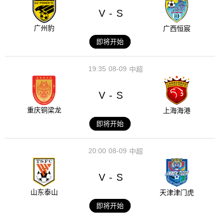
V
S
-
广州豹
广西恒宸
即将开始
19:35
08-09
中超
V
S
-
重庆铜梁龙
上海海港
即将开始
20:00
08-09
中超
V
S
-
山东泰山
天津津门虎
即将开始