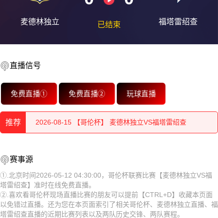
麦德林独立
福塔雷绍查
已结束
直播信号
2026-08-15 【哥伦杯】 麦德林独立VS福塔雷绍查
免费直播①
免费直播②
玩球直播
2026-08-15 【哥伦杯】 麦德林独立VS福塔雷绍查
推荐
2026-08-15 【哥伦杯】 麦德林独立VS福塔雷绍查
2026-08-15 【哥伦杯】 麦德林独立VS福塔雷绍查
2026-08-15 【哥伦杯】 麦德林独立VS福塔雷绍查
赛事源
2026-08-15 【哥伦杯】 麦德林独立VS福塔雷绍查
2026-08-15 【哥伦杯】 麦德林独立VS福塔雷绍查
①.北京时间2026-05-12 04:30:00，哥伦杯联赛比赛【麦德林独立VS福
塔雷绍查】准时在线免费直播。
2026-08-15 【哥伦杯】 麦德林独立VS福塔雷绍查
2026-08-15 【哥伦杯】 麦德林独立VS福塔雷绍查
②.喜欢看哥伦杯现场直播比赛的朋友可以提前【CTRL+D】收藏本页面
以免错过直播。还为您在本页面索引了相关哥伦杯、麦德林独立直播、福
2026-08-15 【哥伦杯】 麦德林独立VS福塔雷绍查
2026-08-15 【哥伦杯】 麦德林独立VS福塔雷绍查
塔雷绍查直播的近期比赛列表以及两队历史交锋、两队赛程。