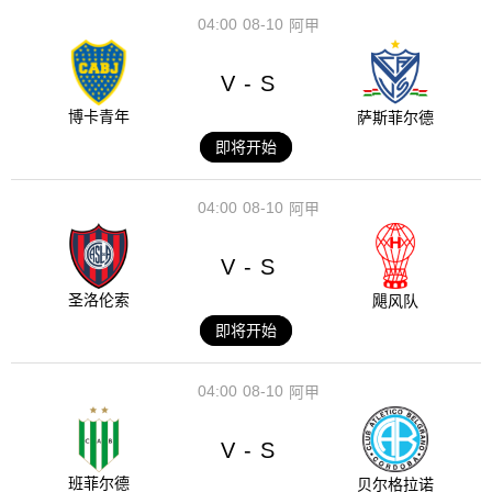
04:00
08-10
阿甲
V
S
-
博卡青年
萨斯菲尔德
即将开始
04:00
08-10
阿甲
V
S
-
圣洛伦索
飓风队
即将开始
04:00
08-10
阿甲
V
S
-
班菲尔德
贝尔格拉诺