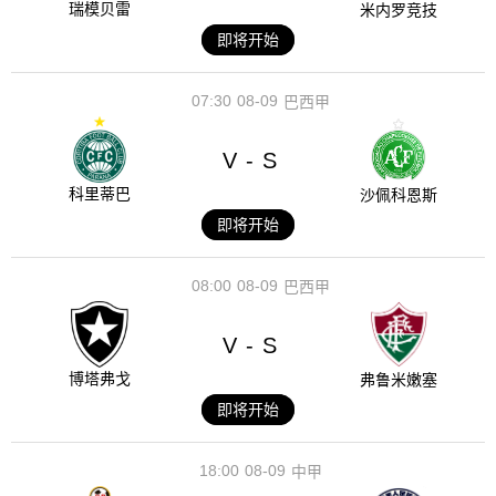
瑞模贝雷
米内罗竞技
即将开始
07:30
08-09
巴西甲
V
S
-
科里蒂巴
沙佩科恩斯
即将开始
08:00
08-09
巴西甲
V
S
-
博塔弗戈
弗鲁米嫩塞
即将开始
18:00
08-09
中甲