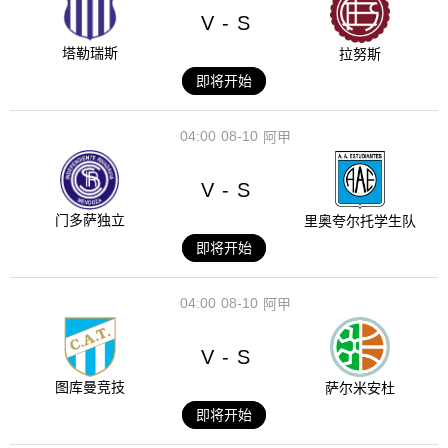
V
S
-
塔勒瑞斯
拉努斯
即将开始
04:00
08-10
阿甲
V
S
-
门多萨独立
里奥夸尔托学生队
即将开始
04:00
08-10
阿甲
V
S
-
图库曼竞技
萨尔米安杜
即将开始