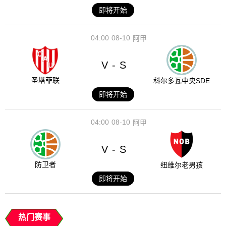
即将开始
04:00
08-10
阿甲
V
S
-
圣塔菲联
科尔多瓦中央SDE
即将开始
04:00
08-10
阿甲
V
S
-
防卫者
纽维尔老男孩
即将开始
热门赛事