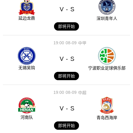
V
S
-
延边龙鼎
深圳青年人
即将开始
19:00
08-09
中甲
V
S
-
无锡吴钩
宁波职业足球俱乐部
即将开始
19:00
08-09
中超
V
S
-
河南队
青岛西海岸
即将开始