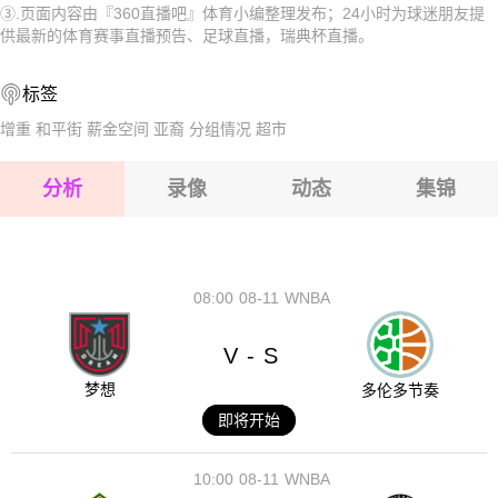
③.页面内容由『360直播吧』体育小编整理发布；24小时为球迷朋友提
2026-08-17 【瑞典杯】 FBK巴尔坎VS艾斯基斯迈
2026-08-17 【瑞典杯】 FBK巴尔坎VS艾斯基斯迈
供最新的体育赛事直播预告、足球直播，瑞典杯直播。
2026-08-17 【瑞典杯】 FBK巴尔坎VS艾斯基斯迈
2026-08-17 【瑞典杯】 FBK巴尔坎VS艾斯基斯迈
标签
2026-08-17 【瑞典杯】 FBK巴尔坎VS艾斯基斯迈
2026-08-17 【瑞典杯】 FBK巴尔坎VS艾斯基斯迈
增重
和平街
薪金空间
亚裔
分组情况
超市
2026-08-17 【瑞典杯】 FBK巴尔坎VS艾斯基斯迈
分析
录像
动态
集锦
2026-08-17 【瑞典杯】 FBK巴尔坎VS艾斯基斯迈
2026-08-17 【瑞典杯】 FBK巴尔坎VS艾斯基斯迈
08:00
08-11
WNBA
V
S
-
梦想
多伦多节奏
即将开始
10:00
08-11
WNBA