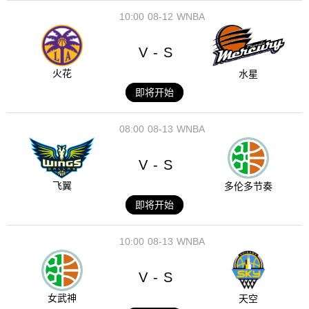
10:00
08-12
WNBA
V
S
-
火花
水星
即将开始
08:00
08-13
WNBA
V
S
-
飞翼
多伦多节奏
即将开始
10:00
08-13
WNBA
V
S
-
女武神
天空