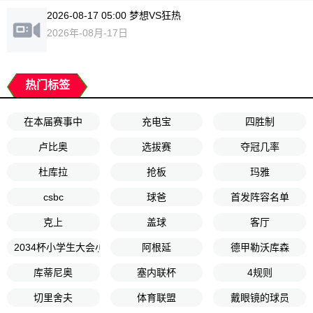
2026-08-17 05:00 梦想VS狂热
2026年-08月-17日
热门标签
在本届赛事中
充电宝
四胜制
卢比奥
选拔赛
夺冠几率
杜库拉
抢板
玛雅
csbc
球爸
首发阵容名单
克上
盖球
客厅
2034杯小学生大会小将红队
阿根延
德甲勒沃库森
库蒂尼奥
塞内联杯
4规则
切里舍夫
体育联盟
戴眼镜的球员