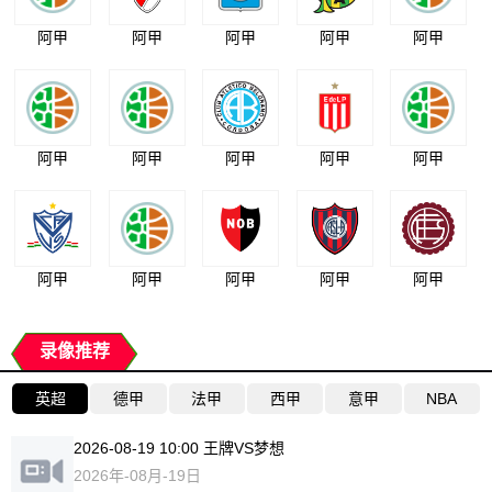
阿甲
阿甲
阿甲
阿甲
阿甲
阿甲
阿甲
阿甲
阿甲
阿甲
阿甲
阿甲
阿甲
阿甲
阿甲
录像推荐
英超
德甲
法甲
西甲
意甲
NBA
2026-08-19 10:00 王牌VS梦想
2026年-08月-19日