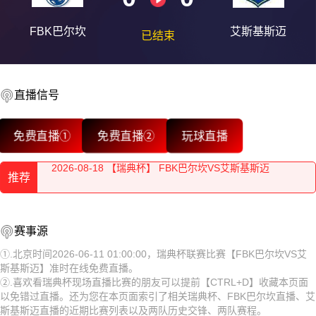
FBK巴尔坎
艾斯基斯迈
已结束
直播信号
2026-08-18 【瑞典杯】 FBK巴尔坎VS艾斯基斯迈
免费直播①
免费直播②
玩球直播
2026-08-18 【瑞典杯】 FBK巴尔坎VS艾斯基斯迈
推荐
2026-08-17 【瑞典杯】 FBK巴尔坎VS艾斯基斯迈
2026-08-18 【瑞典杯】 FBK巴尔坎VS艾斯基斯迈
2026-08-17 【瑞典杯】 FBK巴尔坎VS艾斯基斯迈
赛事源
2026-08-18 【瑞典杯】 FBK巴尔坎VS艾斯基斯迈
2026-08-17 【瑞典杯】 FBK巴尔坎VS艾斯基斯迈
①.北京时间2026-06-11 01:00:00，瑞典杯联赛比赛【FBK巴尔坎VS艾
斯基斯迈】准时在线免费直播。
2026-08-17 【瑞典杯】 FBK巴尔坎VS艾斯基斯迈
2026-08-17 【瑞典杯】 FBK巴尔坎VS艾斯基斯迈
②.喜欢看瑞典杯现场直播比赛的朋友可以提前【CTRL+D】收藏本页面
以免错过直播。还为您在本页面索引了相关瑞典杯、FBK巴尔坎直播、艾
2026-08-17 【瑞典杯】 FBK巴尔坎VS艾斯基斯迈
2026-08-17 【瑞典杯】 FBK巴尔坎VS艾斯基斯迈
斯基斯迈直播的近期比赛列表以及两队历史交锋、两队赛程。