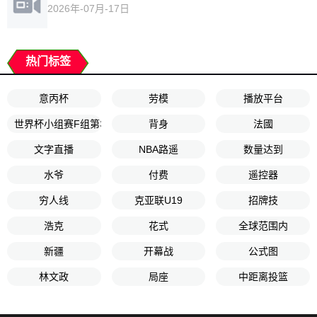
2026年-07月-17日
热门标签
意丙杯
劳模
播放平台
世界杯小组赛F组第3轮
背身
法國
文字直播
NBA路遥
数量达到
水爷
付费
遥控器
穷人线
克亚联U19
招牌技
浩克
花式
全球范围内
新疆
开幕战
公式图
林文政
局座
中距离投篮