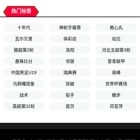
热门标签
十年代
神射手徽章
救心丸
瓦尔贝里
体彩店
站位
赣超第2轮
洛阳
河北五超第3轮
悬殊比分
邻居
意青联甲
中国男足U19
瑞典赛
易峰
乌鸦嘴现象
突破
世界杯赛场
战术
投手
撤步
英超第32轮
首页
邓亚萍