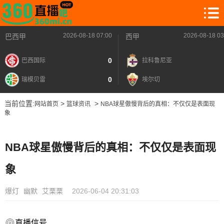
2026-08-18 07:00
2026-08-18 03
巴西甲
西甲
0
巴西国际
拉科鲁尼亚
0
瑞模贝雷
埃尔切
当前位置:
>
>
网站首页
篮球资讯
NBA球星傲慢背后的真相：不仅仅是表面现
象
NBA球星傲慢背后的真相：不仅仅是表面现
象
爆灯
幽默
艾栗栗
2026-06-04 20:31:03
直播信号