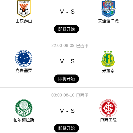
V
S
-
山东泰山
天津津门虎
即将开始
22:00
08-09
巴西甲
V
S
-
克鲁塞罗
米拉索
即将开始
03:00
08-10
巴西甲
V
S
-
帕尔梅拉斯
巴西国际
即将开始