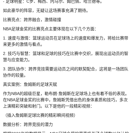
- 足球明星：C罗、梅西、内马尔、姆巴佩、哈兰德等。
如此豪华的阵容，无疑让这场赛事充满了期待。
比赛亮点：跨界融合，激情碰撞
NBA足球金奖的比赛亮点主要体现在以下几个方面：
1. 速度与激情：篮球运动员在足球场上的速度和爆发力，将给比赛带
来更多的激情与看点。
2. 技巧与智慧：篮球和足球的技巧在比赛中交织，展现出运动员的智
慧与应变能力。
3. 团队协作：跨界竞技需要运动员之间的默契配合，这将是一场团队
协作的较量。
真实案例：詹姆斯的足球天赋
作为NBA的超级巨星，勒布朗·詹姆斯在足球场上也有着不俗的表现。
在NBA足球金奖的比赛中，詹姆斯凭借出色的身体素质和技巧，多次
上演精彩突破和射门。以下是他的一段精彩视频：
（插入詹姆斯足球比赛的精彩瞬间视频）
数据分析：跨界竞技的潜力