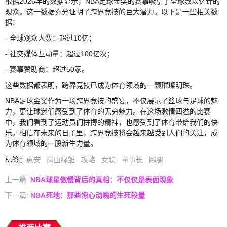
根据2026年的数据显示，NBA足球金奖的赛事吸引了全球数以亿计的
观众。这一数据充分证明了跨界竞技的巨大潜力。以下是一些相关数
据：
- 全球观众人数：超过10亿；
- 社交媒体互动量：超过100亿次；
- 赛事赞助商：超过50家。
这些数据都表明，跨界竞技已成为体育领域的一颗璀璨明珠。
NBA足球金奖作为一场跨界竞技的盛宴，不仅展示了篮球与足球的魅
力，更让球迷们感受到了体育的无穷魅力。在这场激情四溢的比赛
中，我们看到了运动员们拼搏的精神，也感受到了体育带给我们的快
乐。相信在未来的日子里，跨界竞技将会越来越受到人们的关注，成
为体育领域的一股新生力量。
标签
：
惠安
岗山绿雏
攻略
女联
董事长
踢腿
上一篇:
NBA球星傲慢背后的真相：不仅仅是表面现象
下一篇:
NBA死地：那些惊心动魄的生死较量