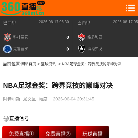
2026-08-17 06:30
2026-08-17 05
巴西甲
巴西甲
0
科林蒂安
维多利亚
0
克鲁塞罗
博塔弗戈
当前位置:
>
>
网站首页
篮球资讯
NBA足球金奖：跨界竞技的巅峰对决
NBA足球金奖：跨界竞技的巅峰对决
阿特尔斯
龙文区
幅度
2026-06-04 20:31:45
直播信号
免费直播①
免费直播②
玩球直播