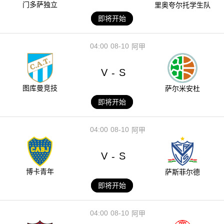
门多萨独立
里奥夸尔托学生队
即将开始
04:00
08-10
阿甲
V
S
-
图库曼竞技
萨尔米安杜
即将开始
04:00
08-10
阿甲
V
S
-
博卡青年
萨斯菲尔德
即将开始
04:00
08-10
阿甲