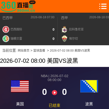
2026-08-18 07:00
2026-08-18 03
巴西甲
西甲
0
巴西国际
拉科鲁尼亚
0
瑞模贝雷
埃尔切
当前位置:
>
>
网站首页
篮球直播
2026-07-02 08:00 美国VS波黑
2026-07-02 08:00 美国VS波黑
NBA | 2026-07-02
08:00:00
0
0
美国
波黑
已结束