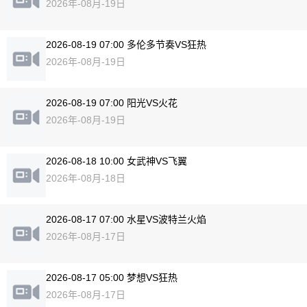
2026年-08月-19日
2026-08-19 07:00 多伦多节奏VS狂热
2026年-08月-19日
2026-08-19 07:00 阳光VS火花
2026年-08月-19日
2026-08-18 10:00 女武神VS飞翼
2026年-08月-18日
2026-08-17 07:00 水星VS波特兰火焰
2026年-08月-17日
2026-08-17 05:00 梦想VS狂热
2026年-08月-17日