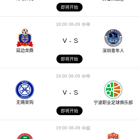
即将开始
18:00
08-09
中甲
V
S
-
延边龙鼎
深圳青年人
即将开始
19:00
08-09
中甲
V
S
-
无锡吴钩
宁波职业足球俱乐部
即将开始
19:00
08-09
中超