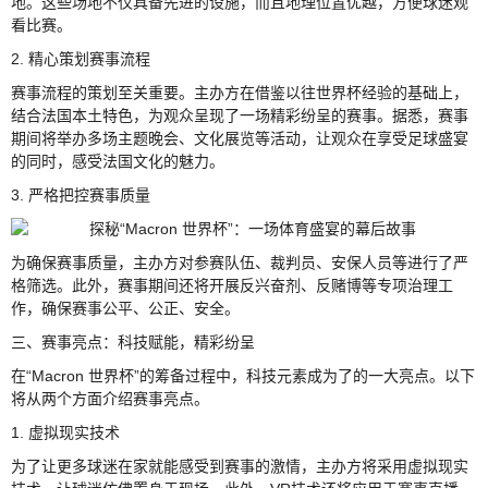
地。这些场地不仅具备先进的设施，而且地理位置优越，方便球迷观
看比赛。
2. 精心策划赛事流程
赛事流程的策划至关重要。主办方在借鉴以往世界杯经验的基础上，
结合法国本土特色，为观众呈现了一场精彩纷呈的赛事。据悉，赛事
期间将举办多场主题晚会、文化展览等活动，让观众在享受足球盛宴
的同时，感受法国文化的魅力。
3. 严格把控赛事质量
为确保赛事质量，主办方对参赛队伍、裁判员、安保人员等进行了严
格筛选。此外，赛事期间还将开展反兴奋剂、反赌博等专项治理工
作，确保赛事公平、公正、安全。
三、赛事亮点：科技赋能，精彩纷呈
在“Macron 世界杯”的筹备过程中，科技元素成为了的一大亮点。以下
将从两个方面介绍赛事亮点。
1. 虚拟现实技术
为了让更多球迷在家就能感受到赛事的激情，主办方将采用虚拟现实