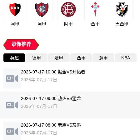
阿甲
阿甲
阿甲
西甲
巴西甲
录像推荐
英超
德甲
法甲
西甲
意甲
NBA
2026-07-17 10:00 掘金VS开拓者
2026年-07月-17日
2026-07-17 09:00 热火VS猛龙
2026年-07月-17日
2026-07-17 08:00 老鹰VS灰熊
2026年-07月-17日