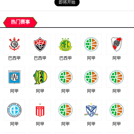
即将开始
热门赛事
巴西甲
巴西甲
巴西甲
阿甲
阿甲
阿甲
阿甲
阿甲
阿甲
阿甲
阿甲
阿甲
阿甲
阿甲
阿甲