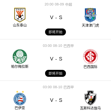
20:00
08-09
中超
V
S
-
山东泰山
天津津门虎
即将开始
03:00
08-10
巴西甲
V
S
-
帕尔梅拉斯
巴西国际
即将开始
03:00
08-10
巴西甲
V
S
-
巴伊亚
瓦斯科达伽马