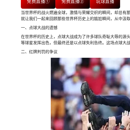
免费直播①
免费直播②
玩球直播
当世界杯的战火燃遍全球，激情与荣耀交织的瞬间，却总有
就让我们一起来回顾那些世界杯历史上的尴尬瞬间，从中汲
一、点球大战的遗憾
在世界杯的历史上，点球大战成为了许多球队奇耻大辱的源头
等球星发挥出色，但最终还是以点球失利告终。这场点球大
二、红牌判罚的争议