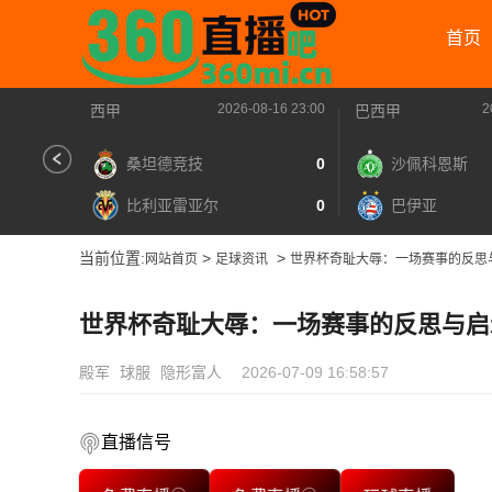
首页
2026-08-16 23:00
2
西甲
巴西甲
桑坦德竞技
0
沙佩科恩斯
比利亚雷亚尔
0
巴伊亚
当前位置:
>
>
网站首页
足球资讯
世界杯奇耻大辱：一场赛事的反思
世界杯奇耻大辱：一场赛事的反思与启
殿军
球服
隐形富人
2026-07-09 16:58:57
直播信号