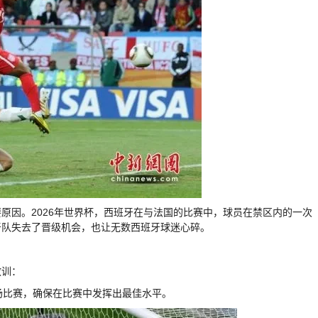
原因。2026年世界杯，西班牙在与法国的比赛中，球员在禁区内的一次
牙队失去了晋级机会，也让无数西班牙球迷心碎。
教训：
一场比赛，确保在比赛中发挥出最佳水平。