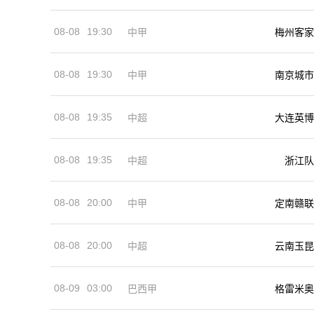
08-08
19:30
中甲
梅州客家
08-08
19:30
中甲
南京城市
08-08
19:35
中超
大连英博
08-08
19:35
中超
浙江队
08-08
20:00
中甲
定南赣联
08-08
20:00
中超
云南玉昆
08-09
03:00
巴西甲
格雷米奥