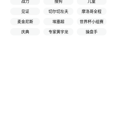
战力
搜狗
儿童
见证
切尔切左夫
摩洛哥全程
麦金尼斯
埃塞超
世界杯小组赛
庆典
专家黄宇龙
操盘手