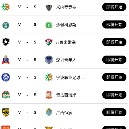
V
-
S
即将开始
米内罗竞技
V
-
S
即将开始
沙佩科恩斯
V
-
S
即将开始
弗鲁米嫩塞
V
-
S
即将开始
深圳青年人
V
-
S
即将开始
宁波职业足球俱
乐部
V
-
S
即将开始
青岛西海岸
V
-
S
即将开始
广西恒宸