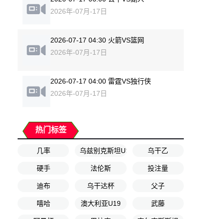
2026年-07月-17日
2026-07-17 04:30 火箭VS篮网
2026年-07月-17日
2026-07-17 04:00 雷霆VS独行侠
2026年-07月-17日
热门标签
几率
乌兹别克斯坦U16
乌干乙
硬手
法伦斯
投注量
迪布
乌干达杯
父子
嘻哈
澳大利亚U19
武藤