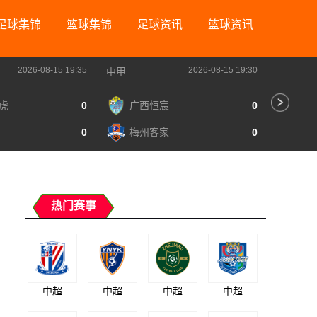
足球集锦
篮球集锦
足球资讯
篮球资讯
2026-08-15 19:35
2026-08-15 19:30
中甲
中甲
虎
0
广西恒宸
0
无
0
梅州客家
0
广
热门赛事
中超
中超
中超
中超