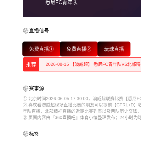
悉尼FC青年队
2026-08-15 【澳威超】 悉尼FC青年队VS北部
直播信号
2026-08-15 【澳威超】 悉尼FC青年队VS北部
免费直播①
免费直播②
玩球直播
2026-08-15 【澳威超】 悉尼FC青年队VS北部
推荐
2026-08-15 【澳威超】 悉尼FC青年队VS北部
2026-08-15 【澳威超】 悉尼FC青年队VS北部
2026-08-15 【澳威超】 悉尼FC青年队VS北部
赛事源
2026-08-15 【澳威超】 悉尼FC青年队VS北部
2026-08-15 【澳威超】 悉尼FC青年队VS北部
①.北京时间2026-06-05 17:30:00，澳威超联赛比赛
②.喜欢看澳威超现场直播比赛的朋友可以提前【CTRL+D
2026-08-15 【澳威超】 悉尼FC青年队VS北部
2026-08-15 【澳威超】 悉尼FC青年队VS北部
年队直播、北部精神直播的近期比赛列表以及两队历史交锋
③.页面内容由『360直播吧』体育小编整理发布；24小时
2026-08-15 【澳威超】 悉尼FC青年队VS北部
2026-08-15 【澳威超】 悉尼FC青年队VS北部
2026-08-15 【澳威超】 悉尼FC青年队VS北部
2026-08-15 【澳威超】 悉尼FC青年队VS北部
标签