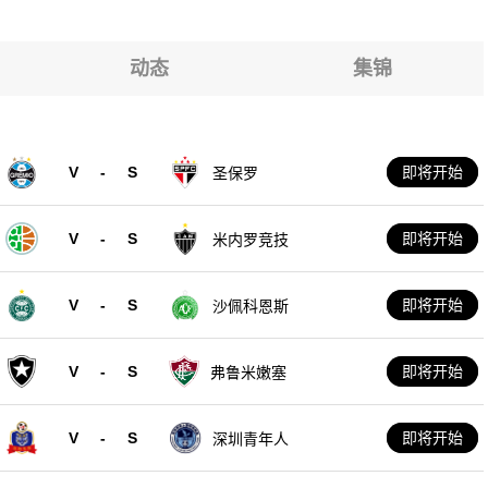
姆联
姆联
姆联
姆联
动态
集锦
姆联
姆联
V
-
S
即将开始
圣保罗
姆联
V
-
S
即将开始
米内罗竞技
V
-
S
即将开始
沙佩科恩斯
V
-
S
即将开始
弗鲁米嫩塞
V
-
S
即将开始
深圳青年人