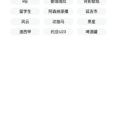
ktp
委瑞瑞拉
背影壁纸
留学生
阿森纳录播
延吉市
风云
达伽马
黑星
澳西甲
约旦U23
啤酒罐