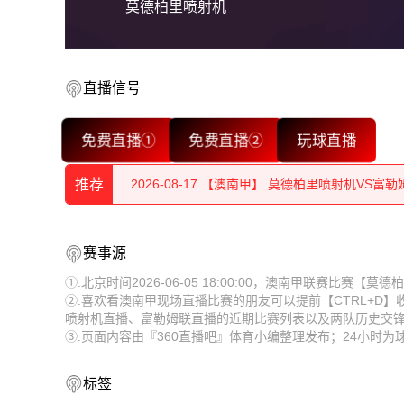
莫德柏里喷射机
直播信号
2026-08-17 【澳南甲】 莫德柏里喷射机VS富勒
免费直播①
免费直播②
玩球直播
2026-08-17 【澳南甲】 莫德柏里喷射机VS富勒
推荐
2026-08-17 【澳南甲】 莫德柏里喷射机VS富勒
2026-08-17 【澳南甲】 莫德柏里喷射机VS富勒
2026-08-17 【澳南甲】 莫德柏里喷射机VS富勒
赛事源
2026-08-17 【澳南甲】 莫德柏里喷射机VS富勒
2026-08-17 【澳南甲】 莫德柏里喷射机VS富勒
①.北京时间2026-06-05 18:00:00，澳南甲联赛比赛
②.喜欢看澳南甲现场直播比赛的朋友可以提前【CTRL+D
2026-08-17 【澳南甲】 莫德柏里喷射机VS富勒
2026-08-17 【澳南甲】 莫德柏里喷射机VS富勒
喷射机直播、富勒姆联直播的近期比赛列表以及两队历史交
③.页面内容由『360直播吧』体育小编整理发布；24小时
2026-08-17 【澳南甲】 莫德柏里喷射机VS富勒
2026-08-17 【澳南甲】 莫德柏里喷射机VS富勒
2026-08-17 【澳南甲】 莫德柏里喷射机VS富勒
2026-08-17 【澳南甲】 莫德柏里喷射机VS富勒
标签