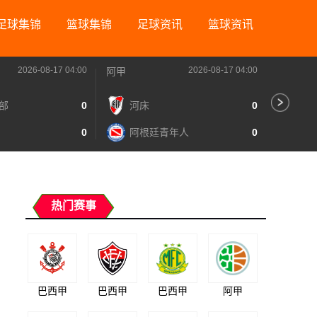
足球集锦
篮球集锦
足球资讯
篮球资讯
2026-08-17 04:00
2026-08-17 04:00
阿甲
阿甲
部
0
河床
0
里
0
阿根廷青年人
0
图
热门赛事
巴西甲
巴西甲
巴西甲
阿甲