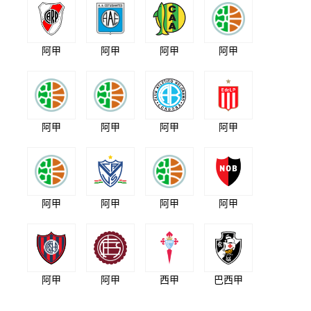
阿甲
阿甲
阿甲
阿甲
阿甲
阿甲
阿甲
阿甲
阿甲
阿甲
阿甲
阿甲
阿甲
阿甲
西甲
巴西甲