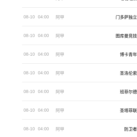
08-10
04:00
阿甲
门多萨独立
08-10
04:00
阿甲
图库曼竞技
08-10
04:00
阿甲
博卡青年
08-10
04:00
阿甲
圣洛伦索
08-10
04:00
阿甲
班菲尔德
08-10
04:00
阿甲
圣塔菲联
08-10
04:00
阿甲
防卫者