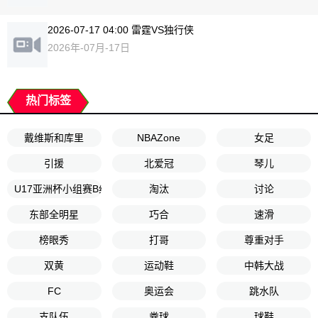
2026-07-17 04:00 雷霆VS独行侠
2026年-07月-17日
热门标签
戴维斯和库里
NBAZone
女足
引援
北爱冠
琴儿
U17亚洲杯小组赛B组第1轮
淘汰
讨论
东部全明星
巧合
速滑
榜眼秀
打哥
尊重对手
双黄
运动鞋
中韩大战
FC
奥运会
跳水队
支队伍
粪球
球鞋