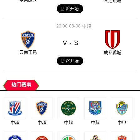
定南赣联
大连鲲城
即将开始
20:00
08-08
中超
V
S
-
云南玉昆
成都蓉城
即将开始
热门赛事
中超
中超
中超
中超
中甲