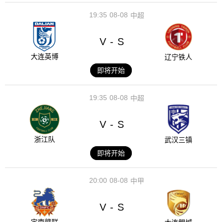
19:35
08-08
中超
V
S
-
大连英博
辽宁铁人
即将开始
19:35
08-08
中超
V
S
-
浙江队
武汉三镇
即将开始
20:00
08-08
中甲
V
S
-