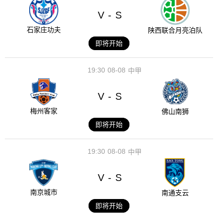
V
S
-
石家庄功夫
陕西联合月亮泊队
即将开始
19:30
08-08
中甲
V
S
-
梅州客家
佛山南狮
即将开始
19:30
08-08
中甲
V
S
-
南京城市
南通支云
即将开始