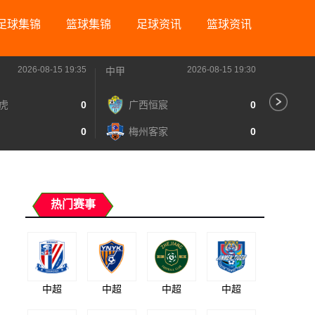
足球集锦
篮球集锦
足球资讯
篮球资讯
2026-08-15 19:35
2026-08-15 19:30
中甲
中甲
虎
0
广西恒宸
0
无
0
梅州客家
0
广
热门赛事
中超
中超
中超
中超