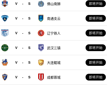
V
-
S
即将开始
佛山南狮
V
-
S
即将开始
南通支云
V
-
S
即将开始
辽宁铁人
V
-
S
即将开始
武汉三镇
V
-
S
即将开始
大连鲲城
V
-
S
即将开始
成都蓉城