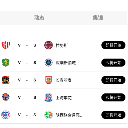
动态
集锦
V
-
S
即将开始
拉努斯
V
-
S
即将开始
深圳新鹏城
V
-
S
即将开始
长春亚泰
V
-
S
即将开始
上海申花
V
-
S
即将开始
陕西联合月亮泊
队