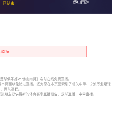
佛山南狮
已结束
佛山南狮
佛山南狮
佛山南狮
佛山南狮
佛山南狮
佛山南狮
宁波职业足球俱乐部VS佛山南狮】准时在线免费直播。
收藏本页面以免错过直播。还为您在本页面索引了相关中甲、宁波职业足球
佛山南狮
佛山南狮
锋、两队赛程。
为球迷朋友提供最新的体育赛事直播预告、足球直播，中甲直播。
佛山南狮
佛山南狮
佛山南狮
佛山南狮