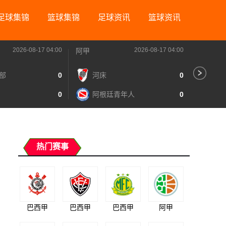
足球集锦
篮球集锦
足球资讯
篮球资讯
2026-08-17 04:00
2026-08-17 04:00
阿甲
阿甲
部
0
河床
0
里
0
阿根廷青年人
0
图
热门赛事
巴西甲
巴西甲
巴西甲
阿甲