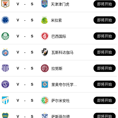
V
-
S
即将开始
天津津门虎
V
-
S
即将开始
米拉索
V
-
S
即将开始
巴西国际
V
-
S
即将开始
瓦斯科达伽马
V
-
S
即将开始
拉努斯
V
-
S
即将开始
里奥夸尔托学生
队
V
-
S
即将开始
萨尔米安杜
V
-
S
即将开始
萨斯菲尔德