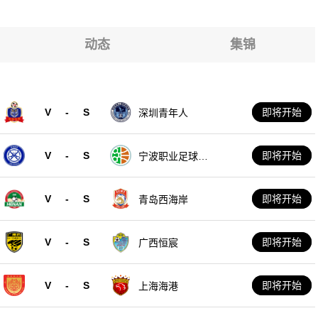
佛山南狮
佛山南狮
佛山南狮
佛山南狮
动态
集锦
佛山南狮
佛山南狮
佛山南狮
V
-
S
即将开始
深圳青年人
佛山南狮
V
-
S
即将开始
宁波职业足球俱
乐部
V
-
S
即将开始
青岛西海岸
V
-
S
即将开始
广西恒宸
V
-
S
即将开始
上海海港