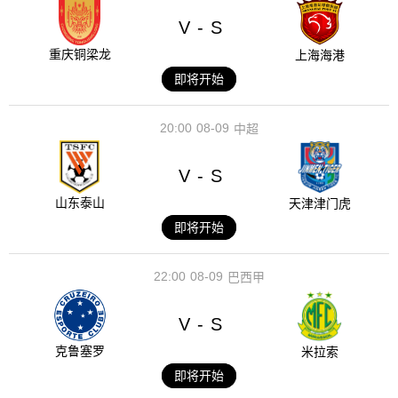
V
S
-
重庆铜梁龙
上海海港
即将开始
20:00
08-09
中超
V
S
-
山东泰山
天津津门虎
即将开始
22:00
08-09
巴西甲
V
S
-
克鲁塞罗
米拉索
即将开始