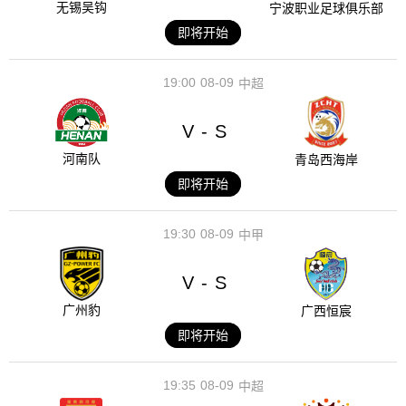
无锡吴钩
宁波职业足球俱乐部
即将开始
19:00
08-09
中超
V
S
-
河南队
青岛西海岸
即将开始
19:30
08-09
中甲
V
S
-
广州豹
广西恒宸
即将开始
19:35
08-09
中超