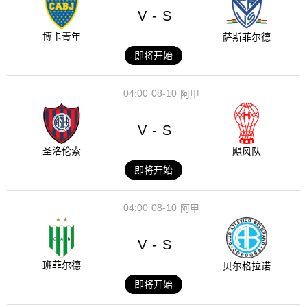
V
S
-
博卡青年
萨斯菲尔德
即将开始
04:00
08-10
阿甲
V
S
-
圣洛伦索
飓风队
即将开始
04:00
08-10
阿甲
V
S
-
班菲尔德
贝尔格拉诺
即将开始