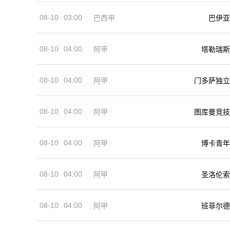
08-10
03:00
巴西甲
巴伊亚
08-10
04:00
阿甲
塔勒瑞斯
08-10
04:00
阿甲
门多萨独立
08-10
04:00
阿甲
图库曼竞技
08-10
04:00
阿甲
博卡青年
08-10
04:00
阿甲
圣洛伦索
08-10
04:00
阿甲
班菲尔德