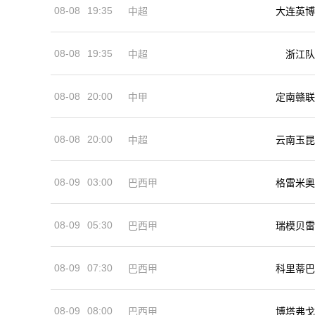
08-08
19:35
中超
大连英博
08-08
19:35
中超
浙江队
08-08
20:00
中甲
定南赣联
08-08
20:00
中超
云南玉昆
08-09
03:00
巴西甲
格雷米奥
08-09
05:30
巴西甲
瑞模贝雷
08-09
07:30
巴西甲
科里蒂巴
08-09
08:00
巴西甲
博塔弗戈