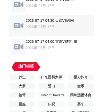
2026年-07月-17日
2026-07-17 04:30 火箭VS篮网
2026年-07月-17日
2026-07-17 04:00 雷霆VS独行侠
2026年-07月-17日
热门标签
养生
广东医科大学
聚力体育
大罗
营口
金币
挂臂
DwightHoward
四川远恒体育
插座
庆祝
赛车