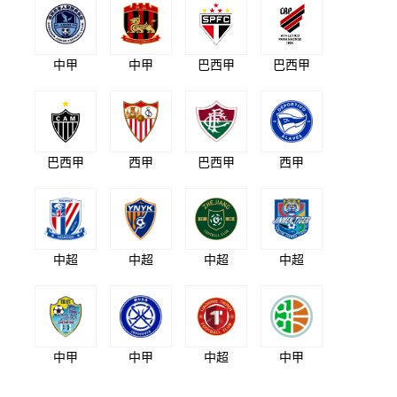
中甲
中甲
巴西甲
巴西甲
巴西甲
西甲
巴西甲
西甲
中超
中超
中超
中超
中甲
中甲
中超
中甲