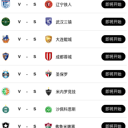
V
-
S
即将开始
辽宁铁人
V
-
S
即将开始
武汉三镇
V
-
S
即将开始
大连鲲城
V
-
S
即将开始
成都蓉城
V
-
S
即将开始
圣保罗
V
-
S
即将开始
米内罗竞技
V
-
S
即将开始
沙佩科恩斯
V
-
S
即将开始
弗鲁米嫩塞