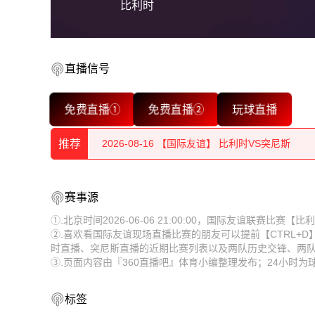
比利时
2026-08-16 【国际友谊】 比利时VS突尼斯
直播信号
2026-08-16 【国际友谊】 比利时VS突尼斯
免费直播①
免费直播②
玩球直播
2026-08-16 【国际友谊】 比利时VS突尼斯
推荐
2026-08-16 【国际友谊】 比利时VS突尼斯
2026-08-16 【国际友谊】 比利时VS突尼斯
2026-08-16 【国际友谊】 比利时VS突尼斯
赛事源
2026-08-16 【国际友谊】 比利时VS突尼斯
2026-08-16 【国际友谊】 比利时VS突尼斯
①.北京时间2026-06-06 21:00:00，国际友谊联赛比
②.喜欢看国际友谊现场直播比赛的朋友可以提前【CTRL+
2026-08-16 【国际友谊】 比利时VS突尼斯
2026-08-16 【国际友谊】 比利时VS突尼斯
时直播、突尼斯直播的近期比赛列表以及两队历史交锋、两
③.页面内容由『360直播吧』体育小编整理发布；24小时
2026-08-16 【国际友谊】 比利时VS突尼斯
2026-08-16 【国际友谊】 比利时VS突尼斯
2026-08-16 【国际友谊】 比利时VS突尼斯
2026-08-16 【国际友谊】 比利时VS突尼斯
标签