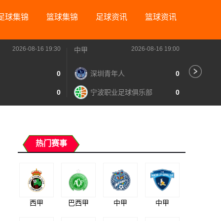
足球集锦
篮球集锦
足球资讯
篮球资讯
2026-08-16 19:30
2026-08-16 19:00
中甲
中甲
0
深圳青年人
0
苏
0
宁波职业足球俱乐部
0
南
热门赛事
西甲
巴西甲
中甲
中甲