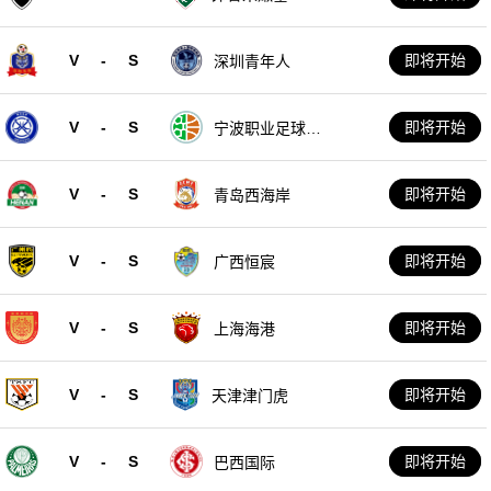
V
-
S
即将开始
深圳青年人
V
-
S
即将开始
宁波职业足球俱
乐部
V
-
S
即将开始
青岛西海岸
V
-
S
即将开始
广西恒宸
V
-
S
即将开始
上海海港
V
-
S
即将开始
天津津门虎
V
-
S
即将开始
巴西国际