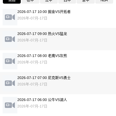
英超
德甲
法甲
西甲
意甲
NBA
2026-07-17 10:00 掘金VS开拓者
2026年-07月-17日
2026-07-17 09:00 热火VS猛龙
2026年-07月-17日
2026-07-17 08:00 老鹰VS灰熊
2026年-07月-17日
2026-07-17 07:00 尼克斯VS勇士
2026年-07月-17日
2026-07-17 06:00 公牛VS湖人
2026年-07月-17日