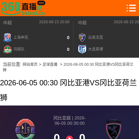
2026-08-15 20:00
2026-08-15 20
中超
中超
0
上海申花
云南玉昆
0
河南队
大连英博
当前位置:
>
>
网站首页
足球直播
2026-06-05 00:30 冈比亚港VS冈比亚荷兰
狮
2026-06-05 00:30 冈比亚港VS冈比亚荷兰
狮
冈比亚超 | 2026-
06-05 00:30:00
0
0