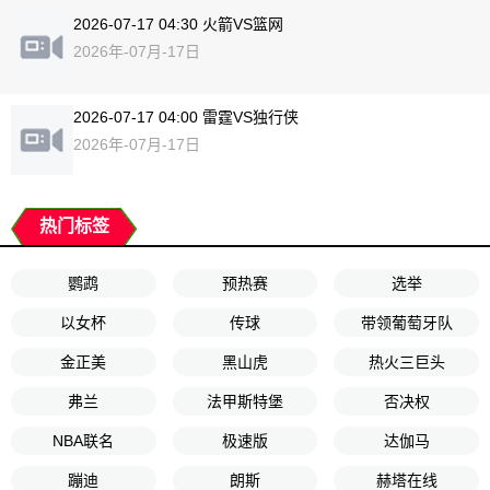
2026-07-17 04:30 火箭VS篮网
2026年-07月-17日
2026-07-17 04:00 雷霆VS独行侠
2026年-07月-17日
热门标签
鹦鹉
预热赛
选举
以女杯
传球
带领葡萄牙队
金正美
黑山虎
热火三巨头
弗兰
法甲斯特堡
否决权
NBA联名
极速版
达伽马
蹦迪
朗斯
赫塔在线