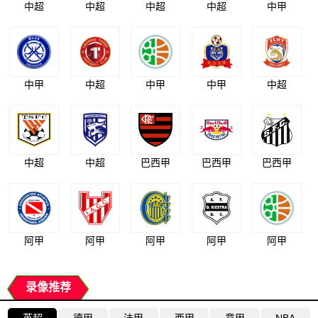
中超
中超
中超
中超
中甲
中甲
中超
中甲
中甲
中超
中超
中超
巴西甲
巴西甲
巴西甲
阿甲
阿甲
阿甲
阿甲
阿甲
录像推荐