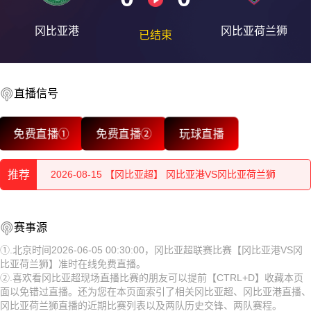
冈比亚港
冈比亚荷兰狮
已结束
直播信号
2026-08-15 【冈比亚超】 冈比亚港VS冈比亚荷兰狮
免费直播①
免费直播②
玩球直播
2026-08-15 【冈比亚超】 冈比亚港VS冈比亚荷兰狮
推荐
2026-08-15 【冈比亚超】 冈比亚港VS冈比亚荷兰狮
2026-08-15 【冈比亚超】 冈比亚港VS冈比亚荷兰狮
2026-08-15 【冈比亚超】 冈比亚港VS冈比亚荷兰狮
赛事源
2026-08-15 【冈比亚超】 冈比亚港VS冈比亚荷兰狮
2026-08-15 【冈比亚超】 冈比亚港VS冈比亚荷兰狮
①.北京时间2026-06-05 00:30:00，冈比亚超联赛比赛【冈比亚港VS冈
比亚荷兰狮】准时在线免费直播。
2026-08-15 【冈比亚超】 冈比亚港VS冈比亚荷兰狮
2026-08-15 【冈比亚超】 冈比亚港VS冈比亚荷兰狮
②.喜欢看冈比亚超现场直播比赛的朋友可以提前【CTRL+D】收藏本页
面以免错过直播。还为您在本页面索引了相关冈比亚超、冈比亚港直播、
2026-08-15 【冈比亚超】 冈比亚港VS冈比亚荷兰狮
2026-08-15 【冈比亚超】 冈比亚港VS冈比亚荷兰狮
冈比亚荷兰狮直播的近期比赛列表以及两队历史交锋、两队赛程。