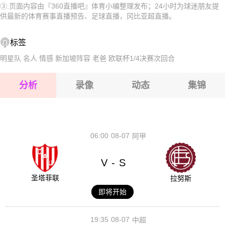
③.页面内容由『360直播吧』体育小编整理发布；24小时为球迷朋友提
2026-08-15 【冈比亚超】 冈比亚港VS冈比亚荷兰狮
2026-08-15 【冈比亚超】 冈比亚港VS冈比亚荷兰狮
供最新的体育赛事直播预告、足球直播，冈比亚超直播。
2026-08-15 【冈比亚超】 冈比亚港VS冈比亚荷兰狮
2026-08-15 【冈比亚超】 冈比亚港VS冈比亚荷兰狮
标签
2026-08-14 【冈比亚超】 冈比亚港VS冈比亚荷兰狮
2026-08-15 【冈比亚超】 冈比亚港VS冈比亚荷兰狮
明星队
名人
情感
新加坡阵容
老爸
欧联杯1/4决赛次回合
2026-08-15 【冈比亚超】 冈比亚港VS冈比亚荷兰狮
分析
录像
动态
集锦
2026-08-15 【冈比亚超】 冈比亚港VS冈比亚荷兰狮
2026-08-14 【冈比亚超】 冈比亚港VS冈比亚荷兰狮
06:00
08-07
阿甲
V
S
-
圣塔菲联
拉努斯
即将开始
19:35
08-07
中超