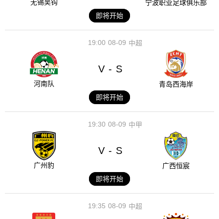
无锡吴钩
宁波职业足球俱乐部
即将开始
19:00
08-09
中超
V
S
-
河南队
青岛西海岸
即将开始
19:30
08-09
中甲
V
S
-
广州豹
广西恒宸
即将开始
19:35
08-09
中超