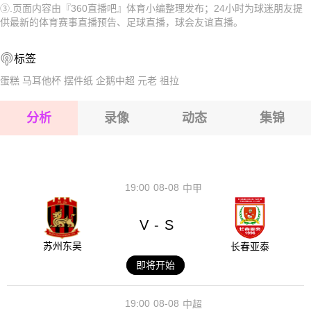
③.页面内容由『360直播吧』体育小编整理发布；24小时为球迷朋友提
2026-08-16 【球会友谊】 琴斯托霍瓦VS奥林匹亚科斯
2026-08-16 【球会友谊】 琴斯托霍瓦VS奥林匹亚科斯
供最新的体育赛事直播预告、足球直播，球会友谊直播。
2026-08-16 【球会友谊】 琴斯托霍瓦VS奥林匹亚科斯
标签
2026-08-16 【球会友谊】 琴斯托霍瓦VS奥林匹亚科斯
蛋糕
马耳他杯
摆件纸
企鹅中超
元老
祖拉
2026-08-16 【球会友谊】 琴斯托霍瓦VS奥林匹亚科斯
分析
录像
动态
集锦
2026-08-16 【球会友谊】 琴斯托霍瓦VS奥林匹亚科斯
2026-08-16 【球会友谊】 琴斯托霍瓦VS奥林匹亚科斯
19:00
08-08
中甲
V
S
-
苏州东吴
长春亚泰
即将开始
19:00
08-08
中超