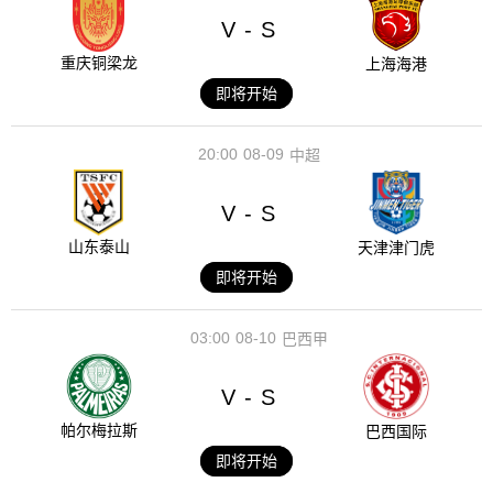
V
S
-
重庆铜梁龙
上海海港
即将开始
20:00
08-09
中超
V
S
-
山东泰山
天津津门虎
即将开始
03:00
08-10
巴西甲
V
S
-
帕尔梅拉斯
巴西国际
即将开始