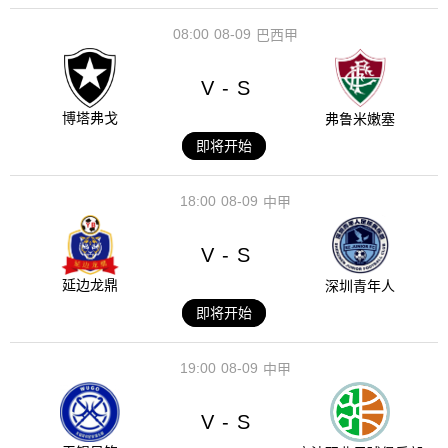
08:00
08-09
巴西甲
V
S
-
博塔弗戈
弗鲁米嫩塞
即将开始
18:00
08-09
中甲
V
S
-
延边龙鼎
深圳青年人
即将开始
19:00
08-09
中甲
V
S
-