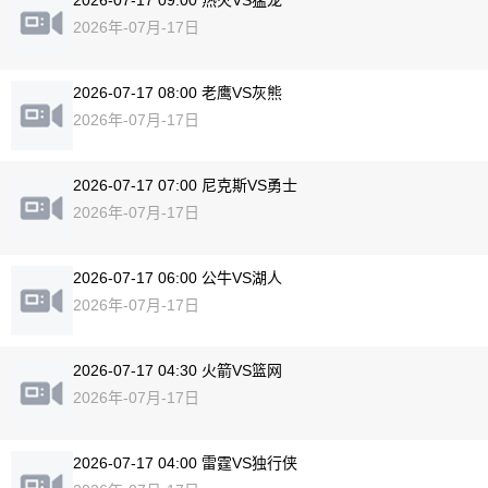
2026-07-17 09:00 热火VS猛龙
2026年-07月-17日
2026-07-17 08:00 老鹰VS灰熊
2026年-07月-17日
2026-07-17 07:00 尼克斯VS勇士
2026年-07月-17日
2026-07-17 06:00 公牛VS湖人
2026年-07月-17日
2026-07-17 04:30 火箭VS篮网
2026年-07月-17日
2026-07-17 04:00 雷霆VS独行侠