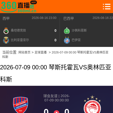
2026-08-16 23:00
2026-08-16 22
西甲
巴西甲
0
桑坦德竞技
沙佩科恩斯
0
比利亚雷亚尔
巴伊亚
当前位置:
>
>
网站首页
足球直播
2026-07-09 00:00 琴斯托霍瓦VS奥林匹亚
科斯
2026-07-09 00:00 琴斯托霍瓦VS奥林匹亚
科斯
球会友谊 | 2026-
07-09 00:00:00
0
0