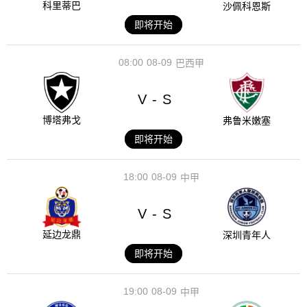
科里蒂巴
沙佩科恩斯
即将开始
08:00
08-09
巴西甲
V
S
-
博塔弗戈
弗鲁米嫩塞
即将开始
18:00
08-09
中甲
V
S
-
延边龙鼎
深圳青年人
即将开始
19:00
08-09
中甲