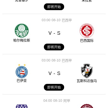
克鲁塞罗
米拉索
即将开始
03:00
08-10
巴西甲
V
S
-
帕尔梅拉斯
巴西国际
即将开始
03:00
08-10
巴西甲
V
S
-
巴伊亚
瓦斯科达伽马
即将开始
04:00
08-10
阿甲