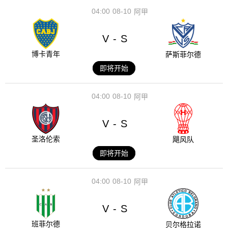
04:00
08-10
阿甲
V
S
-
博卡青年
萨斯菲尔德
即将开始
04:00
08-10
阿甲
V
S
-
圣洛伦索
飓风队
即将开始
04:00
08-10
阿甲
V
S
-
班菲尔德
贝尔格拉诺