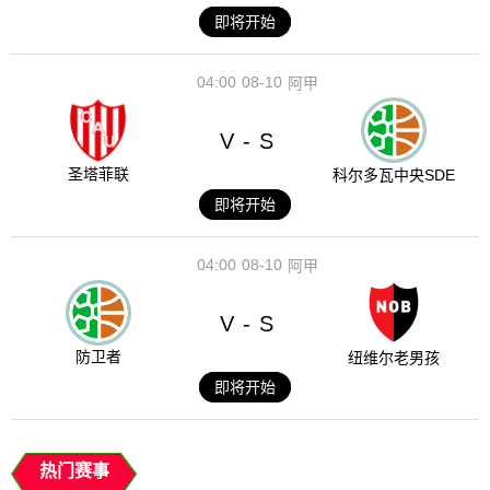
即将开始
04:00
08-10
阿甲
V
S
-
圣塔菲联
科尔多瓦中央SDE
即将开始
04:00
08-10
阿甲
V
S
-
防卫者
纽维尔老男孩
即将开始
热门赛事