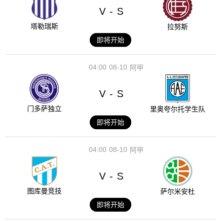
V
S
-
塔勒瑞斯
拉努斯
即将开始
04:00
08-10
阿甲
V
S
-
门多萨独立
里奥夸尔托学生队
即将开始
04:00
08-10
阿甲
V
S
-
图库曼竞技
萨尔米安杜
即将开始