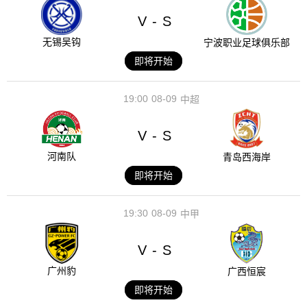
V
S
-
无锡吴钩
宁波职业足球俱乐部
即将开始
19:00
08-09
中超
V
S
-
河南队
青岛西海岸
即将开始
19:30
08-09
中甲
V
S
-
广州豹
广西恒宸
即将开始