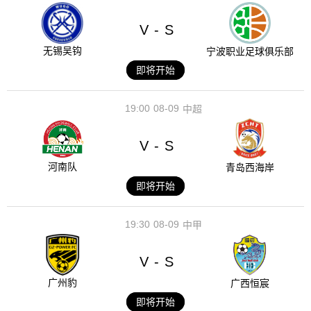
V
S
-
无锡吴钩
宁波职业足球俱乐部
即将开始
19:00
08-09
中超
V
S
-
河南队
青岛西海岸
即将开始
19:30
08-09
中甲
V
S
-
广州豹
广西恒宸
即将开始