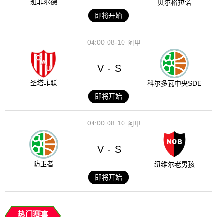
班菲尔德
贝尔格拉诺
即将开始
04:00
08-10
阿甲
V
S
-
圣塔菲联
科尔多瓦中央SDE
即将开始
04:00
08-10
阿甲
V
S
-
防卫者
纽维尔老男孩
即将开始
热门赛事