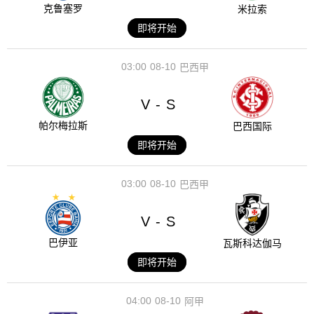
克鲁塞罗
米拉索
即将开始
03:00
08-10
巴西甲
V
S
-
帕尔梅拉斯
巴西国际
即将开始
03:00
08-10
巴西甲
V
S
-
巴伊亚
瓦斯科达伽马
即将开始
04:00
08-10
阿甲