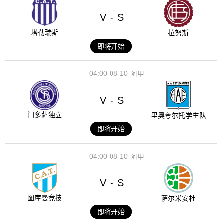
V
S
-
塔勒瑞斯
拉努斯
即将开始
04:00
08-10
阿甲
V
S
-
门多萨独立
里奥夸尔托学生队
即将开始
04:00
08-10
阿甲
V
S
-
图库曼竞技
萨尔米安杜
即将开始