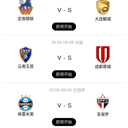
V
S
-
定南赣联
大连鲲城
即将开始
20:00
08-08
中超
V
S
-
云南玉昆
成都蓉城
即将开始
03:00
08-09
巴西甲
V
S
-
格雷米奥
圣保罗
即将开始