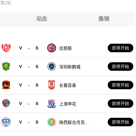
组第2轮
动态
集锦
V
-
S
即将开始
拉努斯
V
-
S
即将开始
深圳新鹏城
V
-
S
即将开始
长春亚泰
V
-
S
即将开始
上海申花
V
-
S
即将开始
陕西联合月亮泊
队