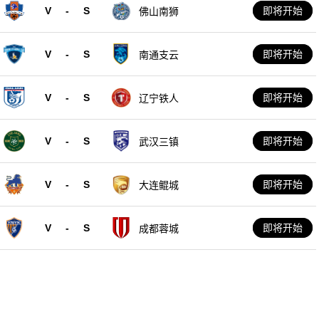
V
-
S
即将开始
佛山南狮
V
-
S
即将开始
南通支云
V
-
S
即将开始
辽宁铁人
V
-
S
即将开始
武汉三镇
V
-
S
即将开始
大连鲲城
V
-
S
即将开始
成都蓉城