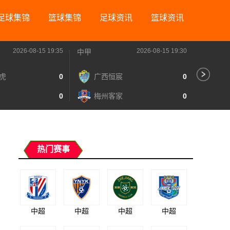
足球集锦
篮球集锦
足球资讯
篮球资讯
2026-08-15 19:35
2026-08-15 19:30
中甲
中甲
虎
0
广西恒宸
0
无
0
梅州客家
0
广
热门赛事
中超
中超
中超
中超