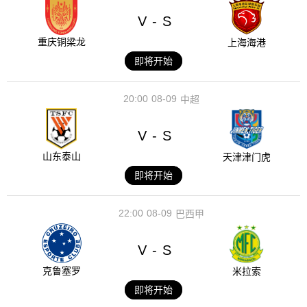
V
S
-
重庆铜梁龙
上海海港
即将开始
20:00
08-09
中超
V
S
-
山东泰山
天津津门虎
即将开始
22:00
08-09
巴西甲
V
S
-
克鲁塞罗
米拉索
即将开始