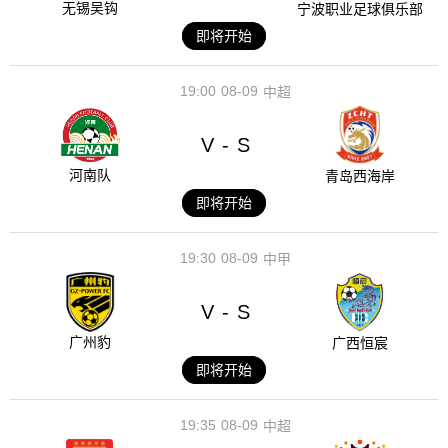
无锡吴钩
宁波职业足球俱乐部
即将开始
19:00
08-09
中超
V
S
-
河南队
青岛西海岸
即将开始
19:30
08-09
中甲
V
S
-
广州豹
广西恒宸
即将开始
19:35
08-09
中超