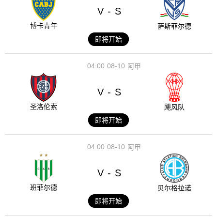
V
S
-
博卡青年
萨斯菲尔德
即将开始
04:00
08-10
阿甲
V
S
-
圣洛伦索
飓风队
即将开始
04:00
08-10
阿甲
V
S
-
班菲尔德
贝尔格拉诺
即将开始