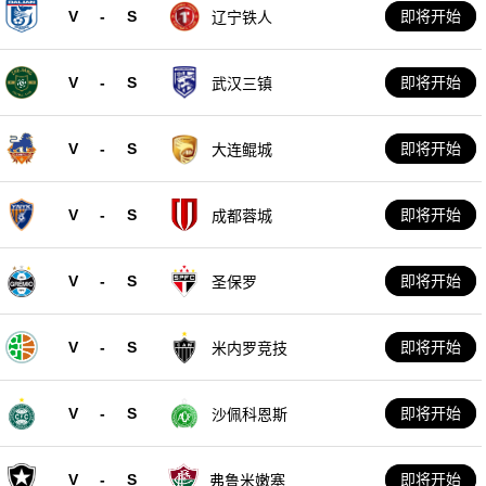
V
-
S
即将开始
辽宁铁人
V
-
S
即将开始
武汉三镇
V
-
S
即将开始
大连鲲城
V
-
S
即将开始
成都蓉城
V
-
S
即将开始
圣保罗
V
-
S
即将开始
米内罗竞技
V
-
S
即将开始
沙佩科恩斯
V
-
S
即将开始
弗鲁米嫩塞