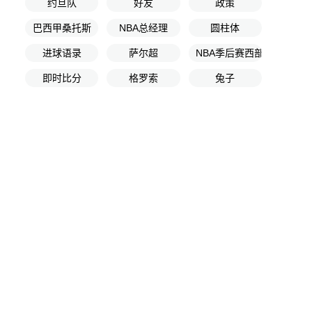
约旦队
好友
政策
巴西甲桑托斯
NBA总经理
圆柱体
进球语录
萨尔超
NBA季后赛西部半决赛G1
即时比分
格罗索
兔子