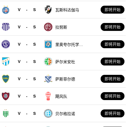
V
-
S
即将开始
瓦斯科达伽马
V
-
S
即将开始
拉努斯
V
-
S
即将开始
里奥夸尔托学生
队
V
-
S
即将开始
萨尔米安杜
V
-
S
即将开始
萨斯菲尔德
V
-
S
即将开始
飓风队
V
-
S
即将开始
贝尔格拉诺