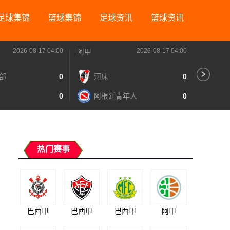
足球集锦
篮球集锦
足球资讯
篮球资讯
2026-08-17 04:00
2026-08-17 04:00
阿甲
阿甲
部
0
河床
0
里
0
阿根廷青年人
0
图
热门赛事
巴西甲
巴西甲
巴西甲
阿甲