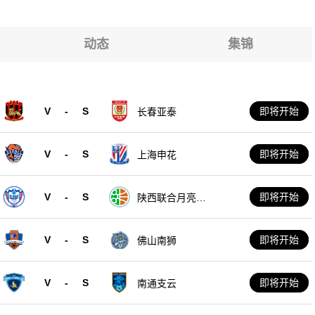
动态
集锦
V
-
S
即将开始
长春亚泰
V
-
S
即将开始
上海申花
V
-
S
即将开始
陕西联合月亮泊
队
V
-
S
即将开始
佛山南狮
V
-
S
即将开始
南通支云