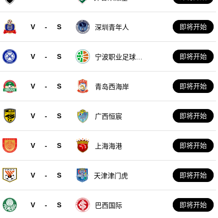
V
-
S
即将开始
深圳青年人
V
-
S
即将开始
宁波职业足球俱
乐部
V
-
S
即将开始
青岛西海岸
V
-
S
即将开始
广西恒宸
V
-
S
即将开始
上海海港
V
-
S
即将开始
天津津门虎
V
-
S
即将开始
巴西国际