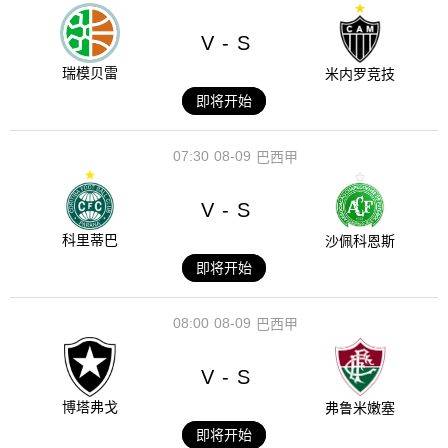
V
S
-
瑞模贝雷
米内罗竞技
即将开始
07:30
08-09
巴西甲
V
S
-
科里蒂巴
沙佩科恩斯
即将开始
08:00
08-09
巴西甲
V
S
-
博塔弗戈
弗鲁米嫩塞
即将开始