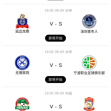
18:00
08-09
中甲
V
S
-
延边龙鼎
深圳青年人
即将开始
19:00
08-09
中甲
V
S
-
无锡吴钩
宁波职业足球俱乐部
即将开始
19:00
08-09
中超
V
S
-