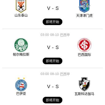
V
S
-
山东泰山
天津津门虎
即将开始
03:00
08-10
巴西甲
V
S
-
帕尔梅拉斯
巴西国际
即将开始
03:00
08-10
巴西甲
V
S
-
巴伊亚
瓦斯科达伽马
即将开始