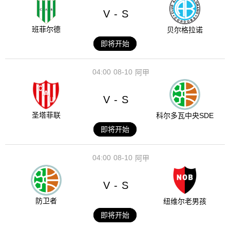
V
S
-
班菲尔德
贝尔格拉诺
即将开始
04:00
08-10
阿甲
V
S
-
圣塔菲联
科尔多瓦中央SDE
即将开始
04:00
08-10
阿甲
V
S
-
防卫者
纽维尔老男孩
即将开始