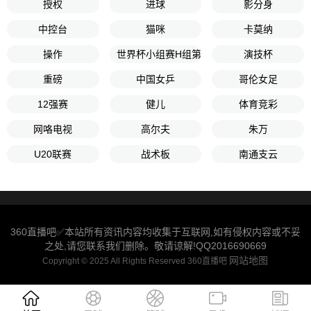
授权
进球
影分身
中控台
猫咪
卡莫纳
操作
世界杯小组赛H组第3轮
演技杯
重磅
中国女乒
哥伦女足
12强赛
健儿
体育竞彩
网咯电视
高尔夫
朱万
U20联赛
战术板
南通支云
360直播吧✅本站所有资讯内容均收集于互联网,如有侵权内容或不妥
之处,请您联系我们删除。敬请谅解!QQ2016690669
网站地图
Copyright © 2025 All Rights Reserved 360直播吧