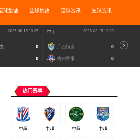
足球集锦
篮球集锦
足球资讯
篮球资讯
2026-08-15 19:35
2026-08-15 19:30
中甲
中甲
虎
0
广西恒宸
0
无
0
梅州客家
0
广
热门赛事
中超
中超
中超
中超