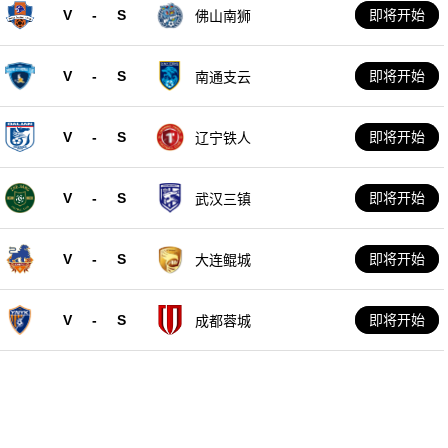
V
-
S
即将开始
佛山南狮
V
-
S
即将开始
南通支云
V
-
S
即将开始
辽宁铁人
V
-
S
即将开始
武汉三镇
V
-
S
即将开始
大连鲲城
V
-
S
即将开始
成都蓉城