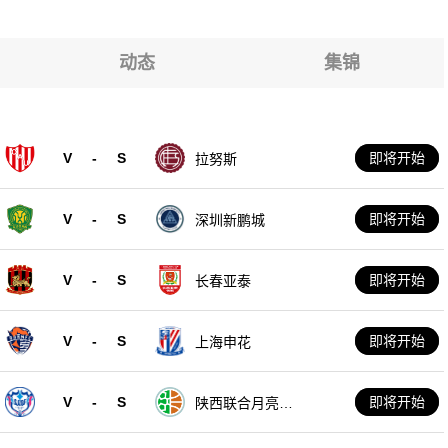
卡
卡
卡
动态
集锦
卡
卡
V
-
S
即将开始
拉努斯
卡
V
-
S
即将开始
深圳新鹏城
V
-
S
即将开始
长春亚泰
V
-
S
即将开始
上海申花
V
-
S
即将开始
陕西联合月亮泊
队