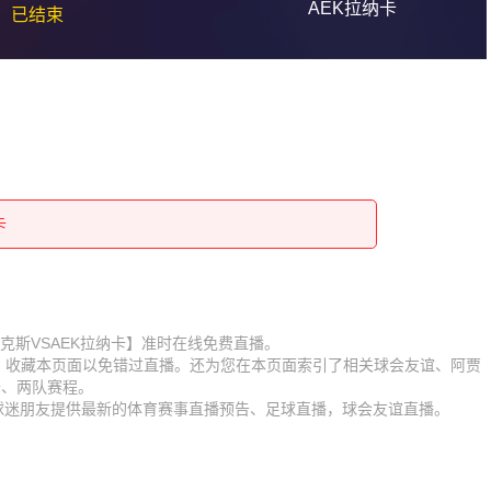
AEK拉纳卡
已结束
卡
卡
卡
卡
卡
卡
卡
卡
赛【阿贾克斯VSAEK拉纳卡】准时在线免费直播。
D】收藏本页面以免错过直播。还为您在本页面索引了相关球会友谊、阿贾
卡
卡
锋、两队赛程。
为球迷朋友提供最新的体育赛事直播预告、足球直播，球会友谊直播。
卡
卡
卡
卡