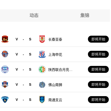
迅速青年队
迅速青年队
迅速青年队
动态
集锦
迅速青年队
迅速青年队
迅速青年队
V
-
S
即将开始
长春亚泰
迅速青年队
V
-
S
即将开始
上海申花
V
-
S
即将开始
陕西联合月亮泊
队
V
-
S
即将开始
佛山南狮
V
-
S
即将开始
南通支云