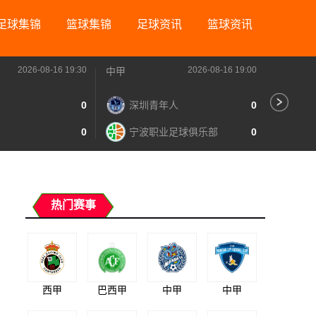
足球集锦
篮球集锦
足球资讯
篮球资讯
2026-08-16 19:30
2026-08-16 19:00
中甲
中甲
0
深圳青年人
0
苏
0
宁波职业足球俱乐部
0
南
热门赛事
西甲
巴西甲
中甲
中甲