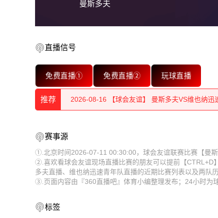
曼斯多夫
直播信号
2026-08-16 【球会友谊】 曼斯多夫VS维也纳
免费直播①
免费直播②
玩球直播
2026-08-16 【球会友谊】 曼斯多夫VS维也纳
推荐
2026-08-16 【球会友谊】 曼斯多夫VS维也纳
2026-08-16 【球会友谊】 曼斯多夫VS维也纳
2026-08-16 【球会友谊】 曼斯多夫VS维也纳
赛事源
2026-08-16 【球会友谊】 曼斯多夫VS维也纳
2026-08-16 【球会友谊】 曼斯多夫VS维也纳
①.北京时间2026-07-11 00:30:00，球会友谊联赛
②.喜欢看球会友谊现场直播比赛的朋友可以提前【CTRL+
2026-08-16 【球会友谊】 曼斯多夫VS维也纳
2026-08-16 【球会友谊】 曼斯多夫VS维也纳
多夫直播、维也纳迅速青年队直播的近期比赛列表以及两队
③.页面内容由『360直播吧』体育小编整理发布；24小时
2026-08-16 【球会友谊】 曼斯多夫VS维也纳
2026-08-16 【球会友谊】 曼斯多夫VS维也纳
2026-08-16 【球会友谊】 曼斯多夫VS维也纳
标签
2026-08-16 【球会友谊】 曼斯多夫VS维也纳