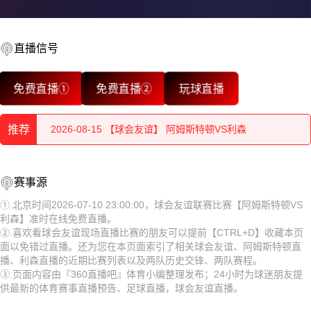
直播信号
2026-08-15 【球会友谊】 阿姆斯特顿VS利森
免费直播①
免费直播②
玩球直播
2026-08-15 【球会友谊】 阿姆斯特顿VS利森
推荐
2026-08-15 【球会友谊】 阿姆斯特顿VS利森
2026-08-15 【球会友谊】 阿姆斯特顿VS利森
2026-08-15 【球会友谊】 阿姆斯特顿VS利森
赛事源
2026-08-15 【球会友谊】 阿姆斯特顿VS利森
2026-08-15 【球会友谊】 阿姆斯特顿VS利森
①.北京时间2026-07-10 23:00:00，球会友谊联赛比赛【阿姆斯特顿VS
利森】准时在线免费直播。
2026-08-15 【球会友谊】 阿姆斯特顿VS利森
2026-08-15 【球会友谊】 阿姆斯特顿VS利森
②.喜欢看球会友谊现场直播比赛的朋友可以提前【CTRL+D】收藏本页
面以免错过直播。还为您在本页面索引了相关球会友谊、阿姆斯特顿直
2026-08-15 【球会友谊】 阿姆斯特顿VS利森
2026-08-15 【球会友谊】 阿姆斯特顿VS利森
播、利森直播的近期比赛列表以及两队历史交锋、两队赛程。
③.页面内容由『360直播吧』体育小编整理发布；24小时为球迷朋友提
2026-08-15 【球会友谊】 阿姆斯特顿VS利森
2026-08-15 【球会友谊】 阿姆斯特顿VS利森
供最新的体育赛事直播预告、足球直播，球会友谊直播。
2026-08-15 【球会友谊】 阿姆斯特顿VS利森
2026-08-15 【球会友谊】 阿姆斯特顿VS利森