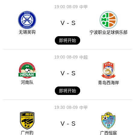
19:00
08-09
中甲
V
S
-
无锡吴钩
宁波职业足球俱乐部
即将开始
19:00
08-09
中超
V
S
-
河南队
青岛西海岸
即将开始
19:30
08-09
中甲
V
S
-
广州豹
广西恒宸