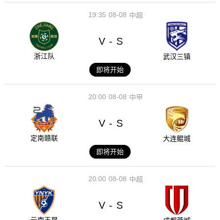
19:35
08-08
中超
V
S
-
浙江队
武汉三镇
即将开始
20:00
08-08
中甲
V
S
-
定南赣联
大连鲲城
即将开始
20:00
08-08
中超
V
S
-