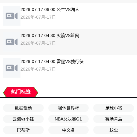
2026-07-17 06:00 公牛VS湖人
2026年-07月-17日
2026-07-17 04:30 火箭VS篮网
2026年-07月-17日
2026-07-17 04:00 雷霆VS独行侠
2026年-07月-17日
热门标签
数据驱动
咖他世界杯
足球小将
云海vs小钰
NBA总决赛G1
赛场背后
巴蒂斯
中文名
蚊虫