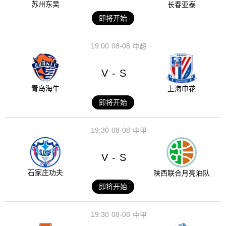
苏州东吴
长春亚泰
即将开始
19:00
08-08
中超
V
S
-
青岛海牛
上海申花
即将开始
19:30
08-08
中甲
V
S
-
石家庄功夫
陕西联合月亮泊队
即将开始
19:30
08-08
中甲