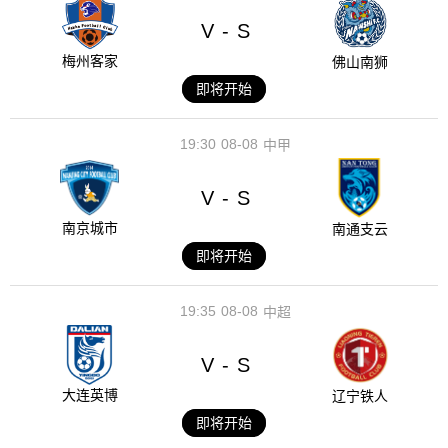
V
S
-
梅州客家
佛山南狮
即将开始
19:30
08-08
中甲
V
S
-
南京城市
南通支云
即将开始
19:35
08-08
中超
V
S
-
大连英博
辽宁铁人
即将开始