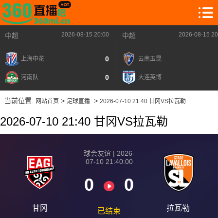
2026-08-15 20:00
2026-08-15 20
中超
中超
0
上海申花
云南玉昆
0
河南队
大连英博
当前位置:
>
>
网站首页
足球直播
2026-07-10 21:40 甘冈VS拉瓦勒
2026-07-10 21:40 甘冈VS拉瓦勒
球会友谊 | 2026-
07-10 21:40:00
0
0
甘冈
拉瓦勒
已结束