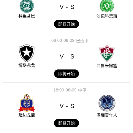
V
S
-
科里蒂巴
沙佩科恩斯
即将开始
08:00
08-09
巴西甲
V
S
-
博塔弗戈
弗鲁米嫩塞
即将开始
18:00
08-09
中甲
V
S
-
延边龙鼎
深圳青年人
即将开始