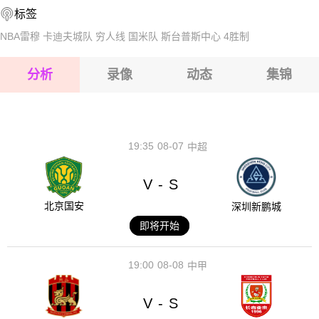
标签
2026-08-14 【球会友谊】 甘冈VS拉瓦勒
2026-08-15 【球会友谊】 甘冈VS拉瓦勒
NBA雷穆
卡迪夫城队
穷人线
国米队
斯台普斯中心
4胜制
2026-08-15 【球会友谊】 甘冈VS拉瓦勒
分析
录像
动态
集锦
2026-08-15 【球会友谊】 甘冈VS拉瓦勒
2026-08-14 【球会友谊】 甘冈VS拉瓦勒
19:35
08-07
中超
V
S
-
北京国安
深圳新鹏城
即将开始
19:00
08-08
中甲
V
S
-