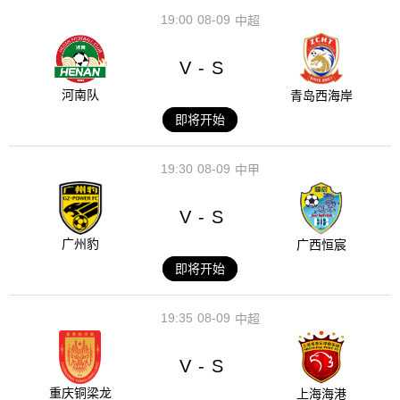
19:00
08-09
中超
V
S
-
河南队
青岛西海岸
即将开始
19:30
08-09
中甲
V
S
-
广州豹
广西恒宸
即将开始
19:35
08-09
中超
V
S
-
重庆铜梁龙
上海海港