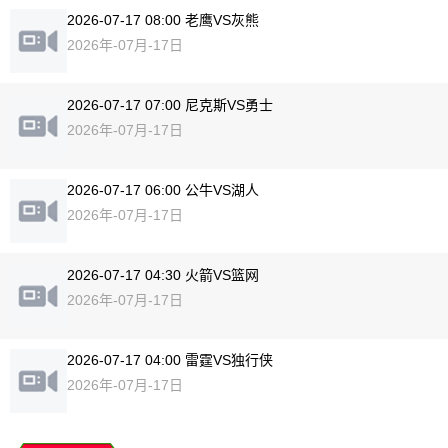
2026-07-17 08:00 老鹰VS灰熊
2026年-07月-17日
2026-07-17 07:00 尼克斯VS勇士
2026年-07月-17日
2026-07-17 06:00 公牛VS湖人
2026年-07月-17日
2026-07-17 04:30 火箭VS篮网
2026年-07月-17日
2026-07-17 04:00 雷霆VS独行侠
2026年-07月-17日