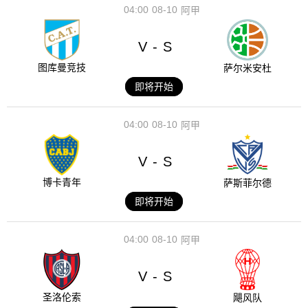
04:00
08-10
阿甲
V
S
-
图库曼竞技
萨尔米安杜
即将开始
04:00
08-10
阿甲
V
S
-
博卡青年
萨斯菲尔德
即将开始
04:00
08-10
阿甲
V
S
-
圣洛伦索
飓风队