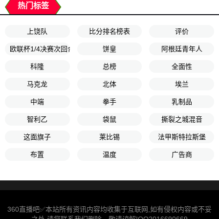
热门标签
上饶队
比分排名榜表
评价
欧联杯1/4决赛次回合
饼皇
阿根廷青年人
科隆
总榜
全面性
马克龙
北体
埃兰
中端
拳手
乳制品
智利乙
袋鼠
撕裂之城混音
这面旗子
莱比锡
法甲斯特拉斯堡
布置
温度
广告商
360直播吧✅本站所有资讯内容均收集于互联网,如有侵权内容或不妥