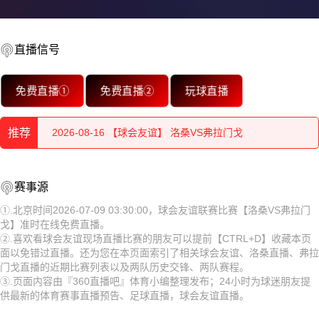
直播信号
2026-08-16 【球会友谊】 洛桑VS弗拉门戈
免费直播①
免费直播②
玩球直播
2026-08-16 【球会友谊】 洛桑VS弗拉门戈
推荐
2026-08-16 【球会友谊】 洛桑VS弗拉门戈
2026-08-16 【球会友谊】 洛桑VS弗拉门戈
2026-08-16 【球会友谊】 洛桑VS弗拉门戈
赛事源
2026-08-16 【球会友谊】 洛桑VS弗拉门戈
2026-08-16 【球会友谊】 洛桑VS弗拉门戈
①.北京时间2026-07-09 03:30:00，球会友谊联赛比赛【洛桑VS弗拉门
戈】准时在线免费直播。
2026-08-16 【球会友谊】 洛桑VS弗拉门戈
2026-08-16 【球会友谊】 洛桑VS弗拉门戈
②.喜欢看球会友谊现场直播比赛的朋友可以提前【CTRL+D】收藏本页
面以免错过直播。还为您在本页面索引了相关球会友谊、洛桑直播、弗拉
2026-08-16 【球会友谊】 洛桑VS弗拉门戈
2026-08-16 【球会友谊】 洛桑VS弗拉门戈
门戈直播的近期比赛列表以及两队历史交锋、两队赛程。
③.页面内容由『360直播吧』体育小编整理发布；24小时为球迷朋友提
2026-08-16 【球会友谊】 洛桑VS弗拉门戈
2026-08-16 【球会友谊】 洛桑VS弗拉门戈
供最新的体育赛事直播预告、足球直播，球会友谊直播。
2026-08-16 【球会友谊】 洛桑VS弗拉门戈
2026-08-16 【球会友谊】 洛桑VS弗拉门戈