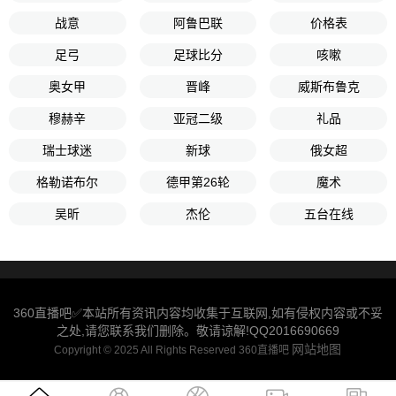
战意
阿鲁巴联
价格表
足弓
足球比分
咳嗽
奥女甲
晋峰
威斯布鲁克
穆赫辛
亚冠二级
礼品
瑞士球迷
新球
俄女超
格勒诺布尔
德甲第26轮
魔术
吴昕
杰伦
五台在线
360直播吧✅本站所有资讯内容均收集于互联网,如有侵权内容或不妥
之处,请您联系我们删除。敬请谅解!QQ2016690669
网站地图
Copyright © 2025 All Rights Reserved 360直播吧