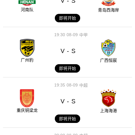
V
S
-
河南队
青岛西海岸
即将开始
19:30
08-09
中甲
V
S
-
广州豹
广西恒宸
即将开始
19:35
08-09
中超
V
S
-
重庆铜梁龙
上海海港
即将开始