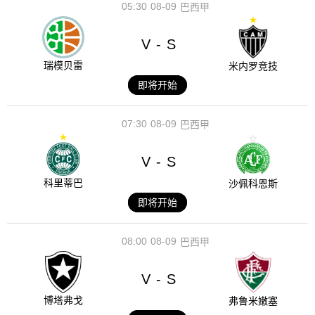
05:30
08-09
巴西甲
V
S
-
瑞模贝雷
米内罗竞技
即将开始
07:30
08-09
巴西甲
V
S
-
科里蒂巴
沙佩科恩斯
即将开始
08:00
08-09
巴西甲
V
S
-
博塔弗戈
弗鲁米嫩塞