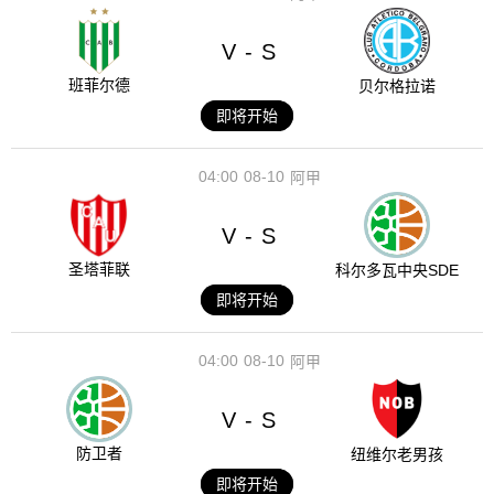
V
S
-
班菲尔德
贝尔格拉诺
即将开始
04:00
08-10
阿甲
V
S
-
圣塔菲联
科尔多瓦中央SDE
即将开始
04:00
08-10
阿甲
V
S
-
防卫者
纽维尔老男孩
即将开始