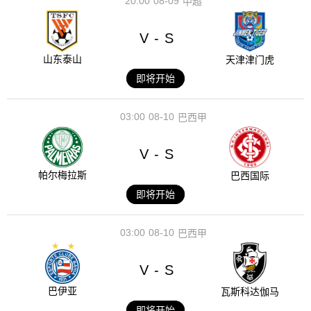
20:00
08-09
中超
V
S
-
山东泰山
天津津门虎
即将开始
03:00
08-10
巴西甲
V
S
-
帕尔梅拉斯
巴西国际
即将开始
03:00
08-10
巴西甲
V
S
-
巴伊亚
瓦斯科达伽马
即将开始