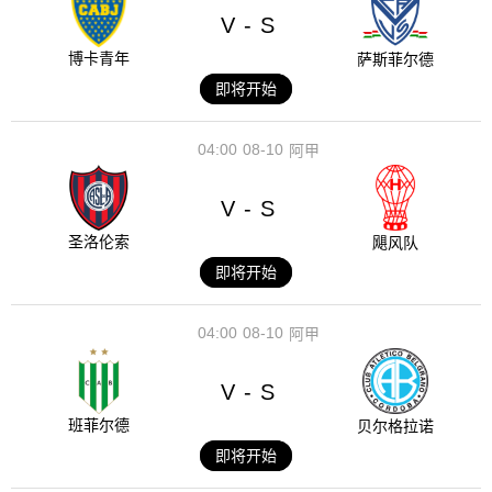
V
S
-
博卡青年
萨斯菲尔德
即将开始
04:00
08-10
阿甲
V
S
-
圣洛伦索
飓风队
即将开始
04:00
08-10
阿甲
V
S
-
班菲尔德
贝尔格拉诺
即将开始