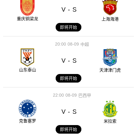
V
S
-
重庆铜梁龙
上海海港
即将开始
20:00
08-09
中超
V
S
-
山东泰山
天津津门虎
即将开始
22:00
08-09
巴西甲
V
S
-
克鲁塞罗
米拉索
即将开始