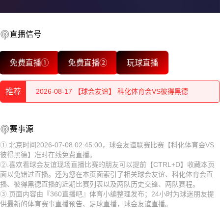
直播信号
2026-08-17 【球会友谊】 科化体育会VS彼得黑德
免费直播①
免费直播②
玩球直播
2026-08-17 【球会友谊】 科化体育会VS彼得黑德
推荐
2026-08-17 【球会友谊】 科化体育会VS彼得黑德
2026-08-17 【球会友谊】 科化体育会VS彼得黑德
2026-08-17 【球会友谊】 科化体育会VS彼得黑德
赛事源
2026-08-17 【球会友谊】 科化体育会VS彼得黑德
2026-08-17 【球会友谊】 科化体育会VS彼得黑德
①.北京时间2026-07-08 02:45:00，球会友谊联赛比赛【科化体育会VS
彼得黑德】准时在线免费直播。
2026-08-17 【球会友谊】 科化体育会VS彼得黑德
2026-08-17 【球会友谊】 科化体育会VS彼得黑德
②.喜欢看球会友谊现场直播比赛的朋友可以提前【CTRL+D】收藏本页
面以免错过直播。还为您在本页面索引了相关球会友谊、科化体育会直
2026-08-17 【球会友谊】 科化体育会VS彼得黑德
2026-08-17 【球会友谊】 科化体育会VS彼得黑德
播、彼得黑德直播的近期比赛列表以及两队历史交锋、两队赛程。
③.页面内容由『360直播吧』体育小编整理发布；24小时为球迷朋友提
2026-08-17 【球会友谊】 科化体育会VS彼得黑德
2026-08-17 【球会友谊】 科化体育会VS彼得黑德
供最新的体育赛事直播预告、足球直播，球会友谊直播。
2026-08-17 【球会友谊】 科化体育会VS彼得黑德
2026-08-17 【球会友谊】 科化体育会VS彼得黑德