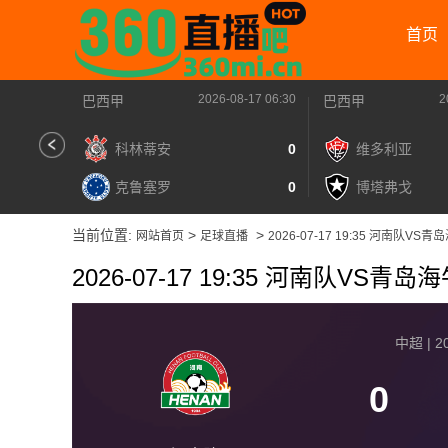
首页
2026-08-17 06:30
2
巴西甲
巴西甲
科林蒂安
0
维多利亚
克鲁塞罗
0
博塔弗戈
当前位置:
>
>
网站首页
足球直播
2026-07-17 19:35 河南队VS青
2026-07-17 19:35 河南队VS青岛
中超 | 20
0