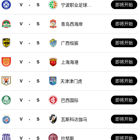
V
-
S
即将开始
宁波职业足球俱
乐部
V
-
S
即将开始
青岛西海岸
V
-
S
即将开始
广西恒宸
V
-
S
即将开始
上海海港
V
-
S
即将开始
天津津门虎
V
-
S
即将开始
巴西国际
V
-
S
即将开始
瓦斯科达伽马
V
-
S
即将开始
拉努斯