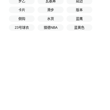
罗乙
瓦基弗
延边
卡片
滑步
版本
倒钩
水货
蓝鹰
23号球衣
猎德NBA
蓝黄色