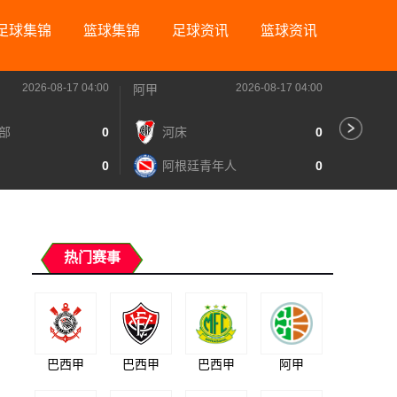
足球集锦
篮球集锦
足球资讯
篮球资讯
2026-08-17 04:00
2026-08-17 04:00
阿甲
阿甲
部
0
河床
0
里
0
阿根廷青年人
0
图
热门赛事
巴西甲
巴西甲
巴西甲
阿甲