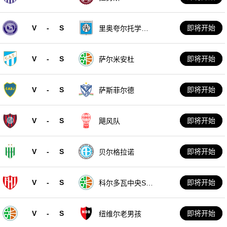
V
-
S
即将开始
里奥夸尔托学生
队
V
-
S
即将开始
萨尔米安杜
V
-
S
即将开始
萨斯菲尔德
V
-
S
即将开始
飓风队
V
-
S
即将开始
贝尔格拉诺
V
-
S
即将开始
科尔多瓦中央SD
E
V
-
S
即将开始
纽维尔老男孩