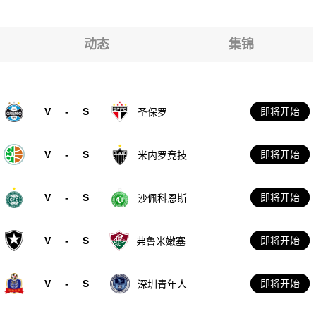
动态
集锦
V
-
S
即将开始
圣保罗
V
-
S
即将开始
米内罗竞技
V
-
S
即将开始
沙佩科恩斯
V
-
S
即将开始
弗鲁米嫩塞
V
-
S
即将开始
深圳青年人