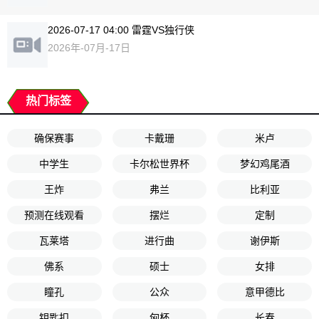
2026-07-17 04:00 雷霆VS独行侠
2026年-07月-17日
热门标签
确保赛事
卡戴珊
米卢
中学生
卡尔松世界杯
梦幻鸡尾酒
王炸
弗兰
比利亚
预测在线观看
摆烂
定制
瓦莱塔
进行曲
谢伊斯
佛系
硕士
女排
瞳孔
公众
意甲德比
钥匙扣
匈杯
长春