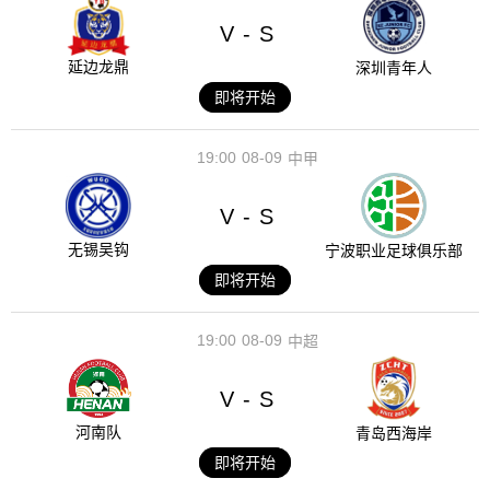
V
S
-
延边龙鼎
深圳青年人
即将开始
19:00
08-09
中甲
V
S
-
无锡吴钩
宁波职业足球俱乐部
即将开始
19:00
08-09
中超
V
S
-
河南队
青岛西海岸
即将开始