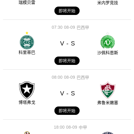
瑞模贝雷
米内罗竞技
即将开始
07:30
08-09
巴西甲
V
S
-
科里蒂巴
沙佩科恩斯
即将开始
08:00
08-09
巴西甲
V
S
-
博塔弗戈
弗鲁米嫩塞
即将开始
18:00
08-09
中甲