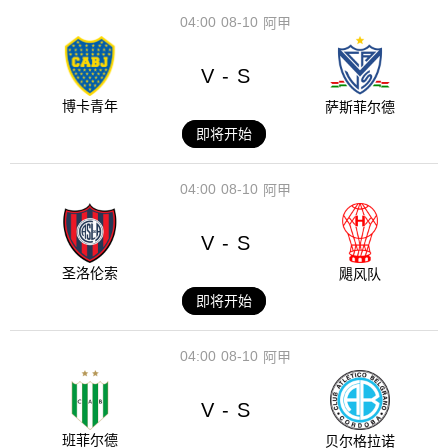
04:00
08-10
阿甲
V
S
-
博卡青年
萨斯菲尔德
即将开始
04:00
08-10
阿甲
V
S
-
圣洛伦索
飓风队
即将开始
04:00
08-10
阿甲
V
S
-
班菲尔德
贝尔格拉诺