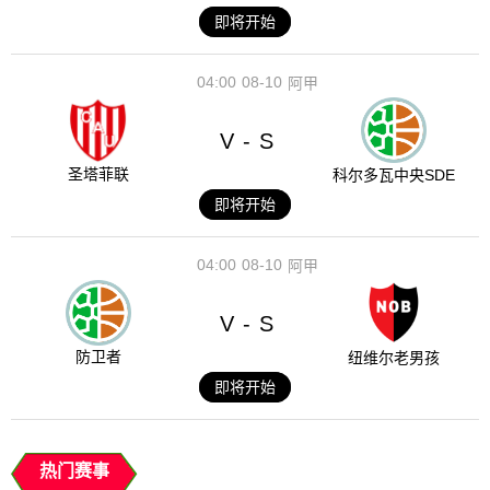
即将开始
04:00
08-10
阿甲
V
S
-
圣塔菲联
科尔多瓦中央SDE
即将开始
04:00
08-10
阿甲
V
S
-
防卫者
纽维尔老男孩
即将开始
热门赛事