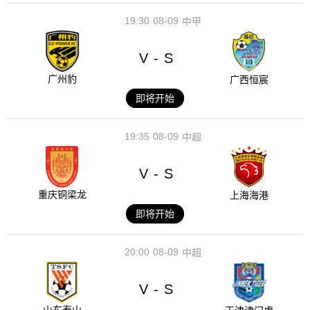
19:30
08-09
中甲
V
S
-
广州豹
广西恒宸
即将开始
19:35
08-09
中超
V
S
-
重庆铜梁龙
上海海港
即将开始
20:00
08-09
中超
V
S
-