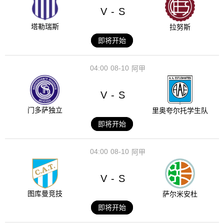
V
S
-
塔勒瑞斯
拉努斯
即将开始
04:00
08-10
阿甲
V
S
-
门多萨独立
里奥夸尔托学生队
即将开始
04:00
08-10
阿甲
V
S
-
图库曼竞技
萨尔米安杜
即将开始